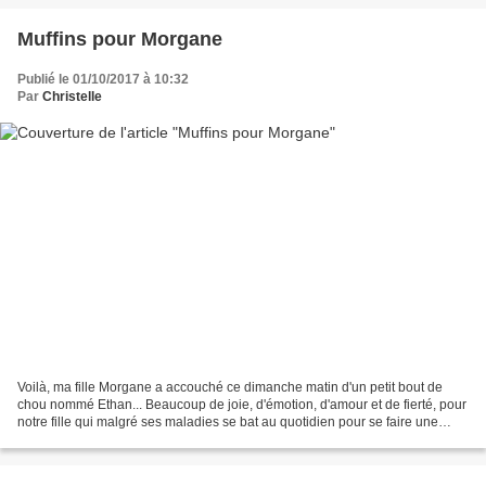
Muffins pour Morgane
Publié le 01/10/2017 à 10:32
Par
Christelle
Voilà, ma fille Morgane a accouché ce dimanche matin d'un petit bout de
chou nommé Ethan... Beaucoup de joie, d'émotion, d'amour et de fierté, pour
notre fille qui malgré ses maladies se bat au quotidien pour se faire une
belle vie et pour Kevin, notre...