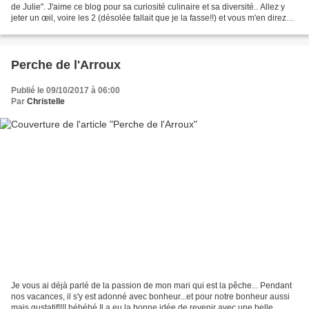
de Julie". J'aime ce blog pour sa curiosité culinaire et sa diversité.. Allez y
jeter un œil, voire les 2 (désolée fallait que je la fasse!!) et vous m'en direz
des nouvelles!!!!...
Perche de l'Arroux
Publié le 09/10/2017 à 06:00
Par
Christelle
Je vous ai déjà parlé de la passion de mon mari qui est la pêche... Pendant
nos vacances, il s'y est adonné avec bonheur...et pour notre bonheur aussi
mais gustatif!!!! héhéhé Il a eu la bonne idée de revenir avec une belle