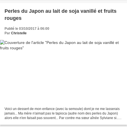
Perles du Japon au lait de soja vanillé et fruits
rouges
Publié le 03/10/2017 à 06:00
Par
Christelle
Voici un dessert de mon enfance (avec la semoule) dont je ne me lasserais
jamais... Ma mère n'aimait pas le tapioca (autre nom des perles du Japon)
alors elle n'en faisait pas souvent... Par contre ma sœur aînée Sylviane si..et
quand elle en cuisinait...