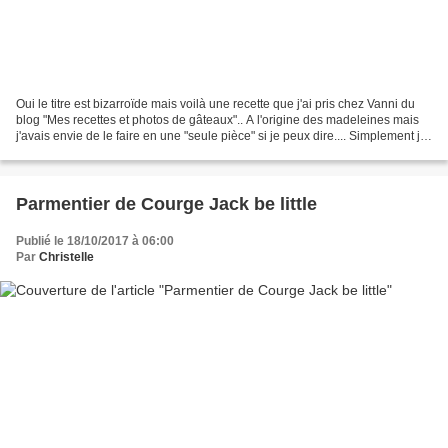
Oui le titre est bizarroïde mais voilà une recette que j'ai pris chez Vanni du
blog "Mes recettes et photos de gâteaux".. A l'origine des madeleines mais
j'avais envie de le faire en une "seule pièce" si je peux dire.... Simplement j'ai
sorti les amandes,...
Parmentier de Courge Jack be little
Publié le 18/10/2017 à 06:00
Par
Christelle