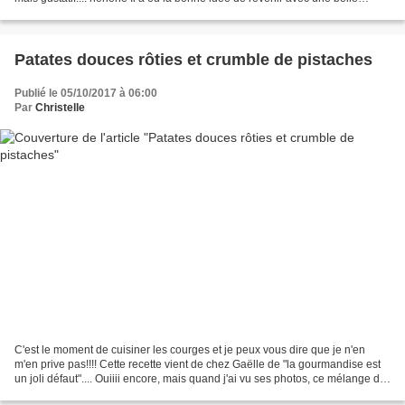
perche dans laquelle il a taillé...
Patates douces rôties et crumble de pistaches
Publié le 05/10/2017 à 06:00
Par
Christelle
C'est le moment de cuisiner les courges et je peux vous dire que je n'en
m'en prive pas!!!! Cette recette vient de chez Gaëlle de "la gourmandise est
un joli défaut".... Ouiiii encore, mais quand j'ai vu ses photos, ce mélange de
saveurs a titillé ma...