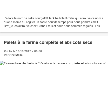
J'adore le nom de cette courge!!!!! Jack be little!!! Celui qui a trouvé ce nom a
quand même dû cogiter un sacré bout de temps pour nous pondre ça!!!!!
Bref, je les ai trouvé chez Grand Frais et nous nous sommes régalés.. Les
quantités que je vous mets...
Palets à la farine complète et abricots secs
Publié le 16/10/2017 à 06:00
Par
Christelle