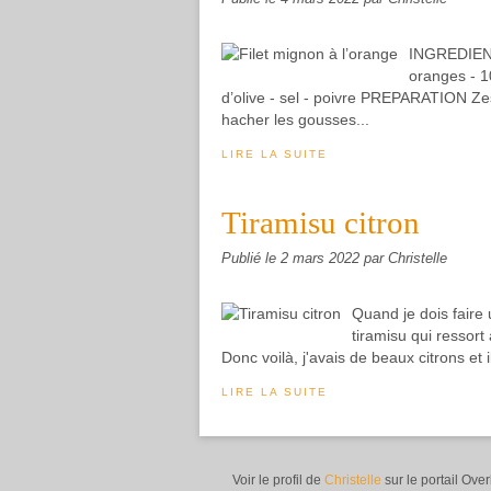
INGREDIENTS
oranges - 1
d’olive - sel - poivre PREPARATION Zes
hacher les gousses...
LIRE LA SUITE
Tiramisu citron
Publié le
2 mars 2022
par Christelle
Quand je dois faire 
tiramisu qui ressort 
Donc voilà, j'avais de beaux citrons et 
LIRE LA SUITE
Voir le profil de
Christelle
sur le portail Ove