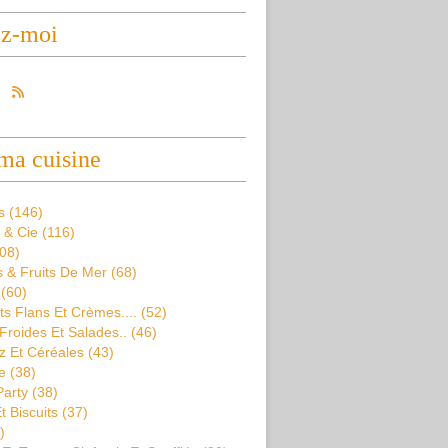
ez-moi
ma cuisine
s
(146)
 & Cie
(116)
08)
 & Fruits De Mer
(68)
(60)
s Flans Et Crèmes....
(52)
Froides Et Salades..
(46)
z Et Céréales
(43)
e
(38)
Party
(38)
t Biscuits
(37)
)