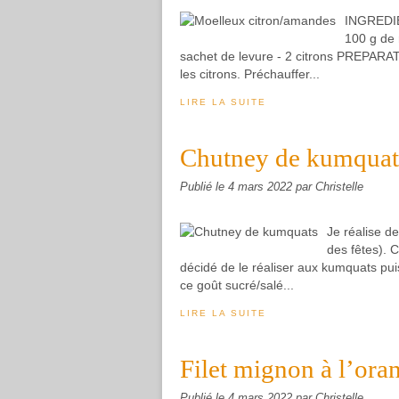
INGREDIE
100 g de 
sachet de levure - 2 citrons PREPARATIO
les citrons. Préchauffer...
LIRE LA SUITE
Chutney de kumquat
Publié le
4 mars 2022
par Christelle
Je réalise 
des fêtes). C
décidé de le réaliser aux kumquats pui
ce goût sucré/salé...
LIRE LA SUITE
Filet mignon à l’ora
Publié le
4 mars 2022
par Christelle