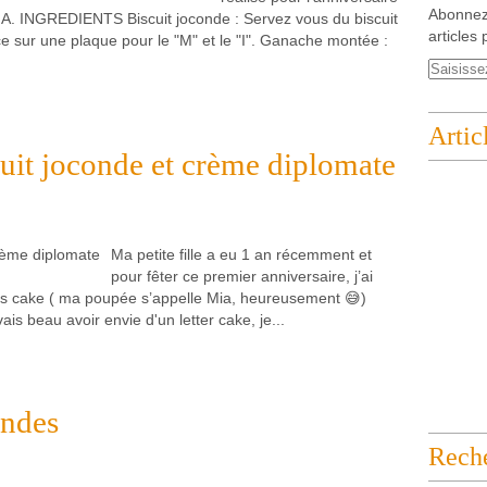
Abonnez
A. INGREDIENTS Biscuit joconde : Servez vous du biscuit
articles 
ce sur une plaque pour le "M" et le "I". Ganache montée :
Artic
uit joconde et crème diplomate
Ma petite fille a eu 1 an récemment et
pour fêter ce premier anniversaire, j’ai
tters cake ( ma poupée s’appelle Mia, heureusement 😅)
s beau avoir envie d'un letter cake, je...
andes
Rech