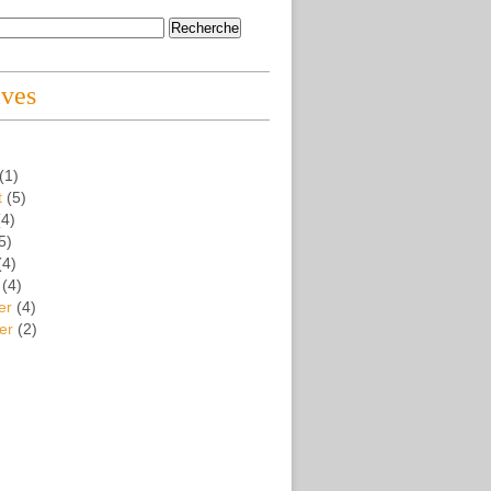
ives
(1)
t
(5)
4)
5)
(4)
(4)
er
(4)
er
(2)