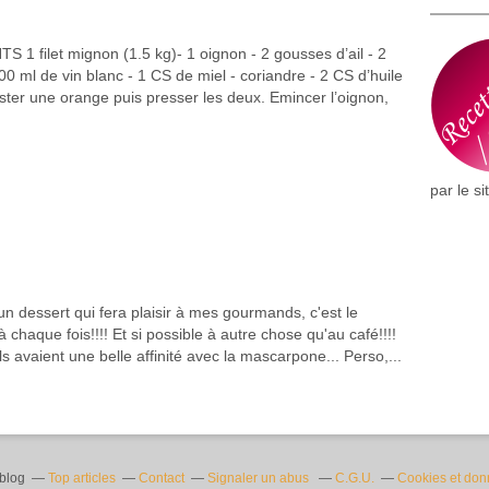
 1 filet mignon (1.5 kg)- 1 oignon - 2 gousses d’ail - 2
00 ml de vin blanc - 1 CS de miel - coriandre - 2 CS d’huile
ter une orange puis presser les deux. Emincer l’oignon,
par le si
un dessert qui fera plaisir à mes gourmands, c'est le
à chaque fois!!!! Et si possible à autre chose qu'au café!!!!
ils avaient une belle affinité avec la mascarpone... Perso,...
rblog
Top articles
Contact
Signaler un abus
C.G.U.
Cookies et don