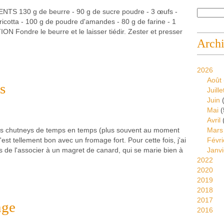
NTS 130 g de beurre - 90 g de sucre poudre - 3 œufs -
ricotta - 100 g de poudre d'amandes - 80 g de farine - 1
N Fondre le beurre et le laisser tiédir. Zester et presser
Arch
2026
Août
s
Juille
Juin
(
Mai
(
Avril
des chutneys de temps en temps (plus souvent au moment
Mars
'est tellement bon avec un fromage fort. Pour cette fois, j'ai
Févri
s de l'associer à un magret de canard, qui se marie bien à
Janvi
2022
2020
2019
2018
2017
nge
2016