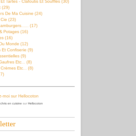
Et Tartes - Clafoutis Et Soufflés
(30)
t
(29)
rs De Ma Cuisine
(24)
 Cie
(23)
amburgers......
(17)
& Potages
(16)
es
(16)
 Du Monde
(12)
Et Confiserie
(9)
ssentielles
(9)
aufres Etc...
(8)
 Crèmes Etc...
(8)
7)
z
chris en cuisine
sur
Hellocoton
etter