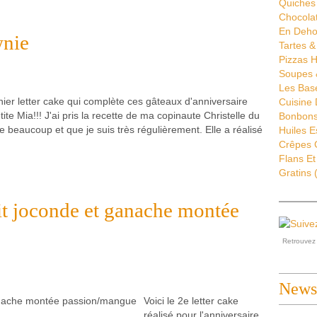
Quiches 
Chocola
En Deho
wnie
Tartes &
Pizzas H
Soupes 
Les Bas
rnier letter cake qui complète ces gâteaux d'anniversaire
Cuisine
ite Mia!!! J'ai pris la recette de ma copinaute Christelle du
Bonbons 
e beaucoup et que je suis très régulièrement. Elle a réalisé
Huiles E
Crêpes G
Flans Et
Gratins
(
uit joconde et ganache montée
Retrouve
Newsl
Voici le 2e letter cake
réalisé pour l'anniversaire