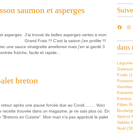
isson saumon et asperges
Suiv
J'ai trouvé de belles asperges vertes à mon
Grand Frais !!! C'est la saison j'en profite !!!
dans 
c une sauce vinaigrette amelioree mais j'en ai gardé 3
ntrée fraîche, facile et rapide...
Légume
Gateaux
Fruits
(1
alet breton
Poissons
Viandes
Entremet
Entrées 
Pâtes Ri
retour après une pause forcée due au Covid......... Voici
Boulang
e recette trouvée dans un magazine, je ne sais plus où. En
Apéros 
e "Bretons en Cuisine". Mon mari n'a pas apprécié le palet
Sablés E
Noël
(35