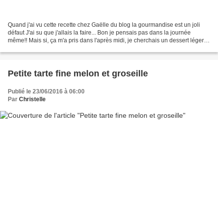
Quand j'ai vu cette recette chez Gaëlle du blog la gourmandise est un joli
défaut J'ai su que j'allais la faire... Bon je pensais pas dans la journée
même!! Mais si, ça m'a pris dans l'après midi, je cherchais un dessert léger
pour le soir.. Souci......
Petite tarte fine melon et groseille
Publié le 23/06/2016 à 06:00
Par
Christelle