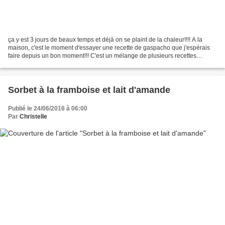
ça y est 3 jours de beaux temps et déjà on se plaint de la chaleur!!!! A la
maison, c'est le moment d'essayer une recette de gaspacho que j'espérais
faire depuis un bon moment!!! C'est un mélange de plusieurs recettes
piochées ici et là sur "Marmiton",...
Sorbet à la framboise et lait d'amande
Publié le 24/06/2016 à 06:00
Par
Christelle