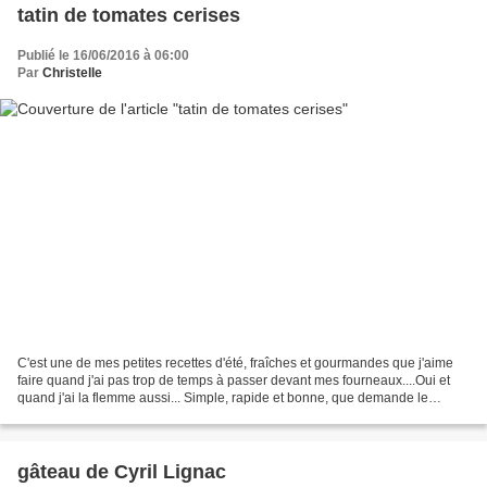
tatin de tomates cerises
Publié le 16/06/2016 à 06:00
Par
Christelle
C'est une de mes petites recettes d'été, fraîches et gourmandes que j'aime
faire quand j'ai pas trop de temps à passer devant mes fourneaux....Oui et
quand j'ai la flemme aussi... Simple, rapide et bonne, que demande le
peuple???!!! Je me suis inspirée...
gâteau de Cyril Lignac