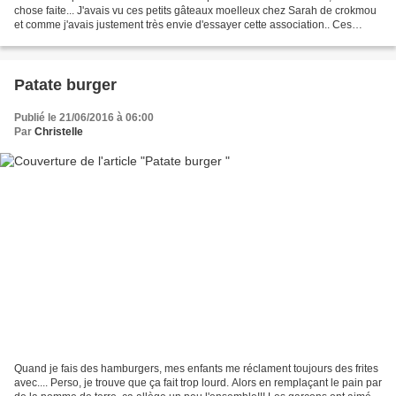
chose faite... J'avais vu ces petits gâteaux moelleux chez Sarah de crokmou
et comme j'avais justement très envie d'essayer cette association.. Ces
moelleux sont réellement très...
Patate burger
Publié le 21/06/2016 à 06:00
Par
Christelle
Quand je fais des hamburgers, mes enfants me réclament toujours des frites
avec.... Perso, je trouve que ça fait trop lourd. Alors en remplaçant le pain par