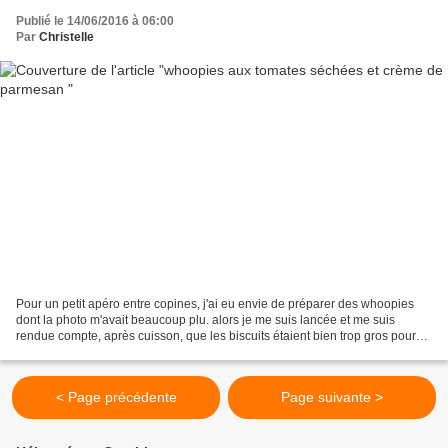
Publié le 14/06/2016 à 06:00
Par
Christelle
Pour un petit apéro entre copines, j'ai eu envie de préparer des whoopies
dont la photo m'avait beaucoup plu. alors je me suis lancée et me suis
rendue compte, après cuisson, que les biscuits étaient bien trop gros pour
être doublés!! J'ai quand même...
< Page précédente
Page suivante >