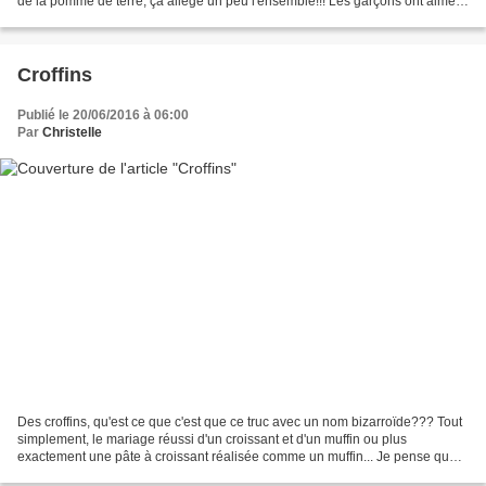
de la pomme de terre, ça allège un peu l'ensemble!!! Les garçons ont aimé,
voire préféré cette...
Croffins
Publié le 20/06/2016 à 06:00
Par
Christelle
Des croffins, qu'est ce que c'est que ce truc avec un nom bizarroïde??? Tout
simplement, le mariage réussi d'un croissant et d'un muffin ou plus
exactement une pâte à croissant réalisée comme un muffin... Je pense que
le plus simple est que vous alliez...