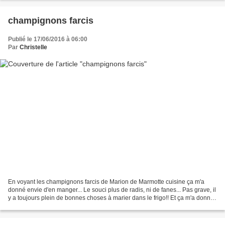
champignons farcis
Publié le 17/06/2016 à 06:00
Par
Christelle
En voyant les champignons farcis de Marion de Marmotte cuisine ça m'a
donné envie d'en manger... Le souci plus de radis, ni de fanes... Pas grave, il
y a toujours plein de bonnes choses à marier dans le frigo!! Et ça m'a donné
... ça!! Un mélange de jambon...