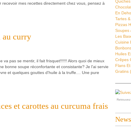
Quiches 
our recevoir mes recettes directement chez vous, pensez à
Chocola
En Deho
Tartes &
Pizzas H
Soupes 
 au curry
Les Bas
Cuisine
Bonbons 
Huiles E
Crêpes G
 va pas se mentir, il fait frisquet!!!!!! Alors quoi de mieux
Flans Et
ne bonne soupe réconfortante et consistante? Je l'ai servie
Gratins
(
 et quelques gouttes d'huile à la truffe.... Une pure
Retrouve
ces et carottes au curcuma frais
Newsl