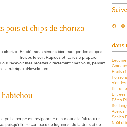
Suiv
ts pois et chips de chorizo
dans 
En été, nous aimons bien manger des soupes
froides le soir. Rapides et faciles à préparer,
Légume
es Pour recevoir mes recettes directement chez vous, pensez
Gateaux
ns la rubrique «Newsletters...
Fruits
(1
Poissons
Viandes
Entremet
Chabichou
Entrées 
Pâtes Ri
Boulang
Apéros 
Sablés E
te petite soupe est revigorante et surtout elle fait tout un
Noël
(35
as puisqu'elle se compose de légumes, de lardons et de