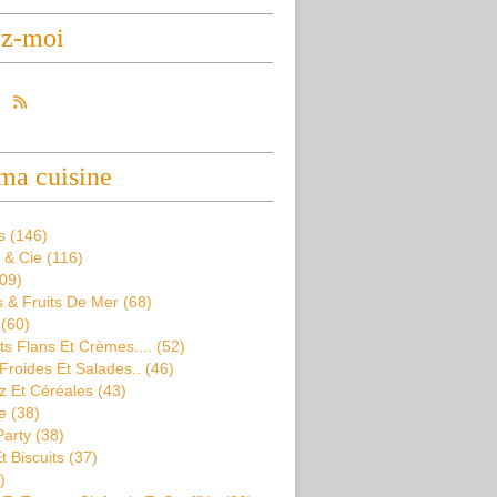
ez-moi
ma cuisine
s
(146)
 & Cie
(116)
09)
 & Fruits De Mer
(68)
(60)
s Flans Et Crèmes....
(52)
Froides Et Salades..
(46)
z Et Céréales
(43)
e
(38)
Party
(38)
t Biscuits
(37)
)