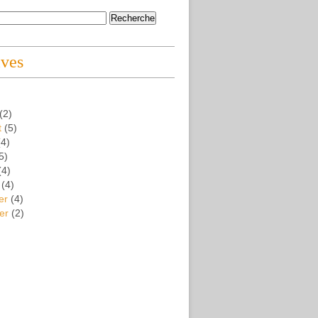
ives
(2)
t
(5)
4)
5)
(4)
(4)
er
(4)
er
(2)