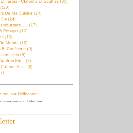
Et Tartes - Clafoutis Et Soufflés
(30)
t
(29)
rs De Ma Cuisine
(24)
 Cie
(24)
amburgers......
(17)
& Potages
(16)
es
(16)
 Du Monde
(12)
Et Confiserie
(9)
ssentielles
(9)
aufres Etc...
(8)
 Crèmes Etc...
(8)
7)
z
chris en cuisine
sur
Hellocoton
etter