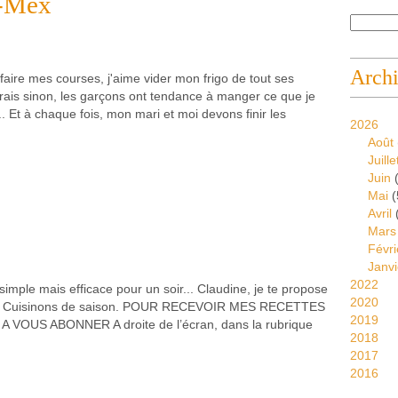
x-Mex
Arch
faire mes courses, j'aime vider mon frigo de tout ses
frais sinon, les garçons ont tendance à manger ce que je
.. Et à chaque fois, mon mari et moi devons finir les
2026
Août
Juille
Juin
(
Mai
(
Avril
Mars
Févri
Janvi
2022
imple mais efficace pour un soir... Claudine, je te propose
2020
our Cuisinons de saison. POUR RECEVOIR MES RECETTES
2019
US ABONNER A droite de l’écran, dans la rubrique
2018
2017
2016