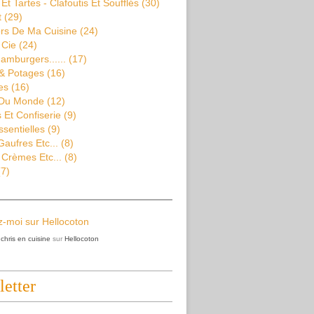
Et Tartes - Clafoutis Et Soufflés
(30)
t
(29)
rs De Ma Cuisine
(24)
 Cie
(24)
amburgers......
(17)
& Potages
(16)
es
(16)
 Du Monde
(12)
Et Confiserie
(9)
ssentielles
(9)
aufres Etc...
(8)
 Crèmes Etc...
(8)
7)
z
chris en cuisine
sur
Hellocoton
etter