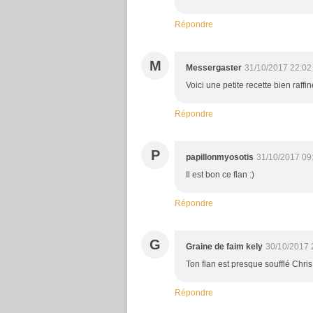
Répondre
M
Messergaster
31/10/2017 22:02
Voici une petite recette bien raffin
Répondre
P
papillonmyosotis
31/10/2017 09
Il est bon ce flan :)
Répondre
G
Graine de faim kely
30/10/2017 
Ton flan est presque soufflé Chris
Répondre