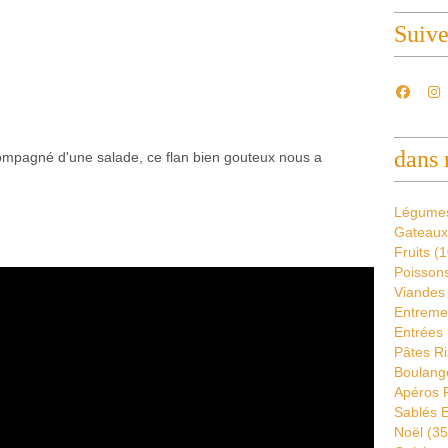
Suiv
dans 
compagné d'une salade, ce flan bien gouteux nous a
Légume
Gateaux
Fruits
(1
Poissons
Viandes
Entremet
Entrées 
Pâtes Ri
Boulang
Apéros 
Sablés E
Noël
(35