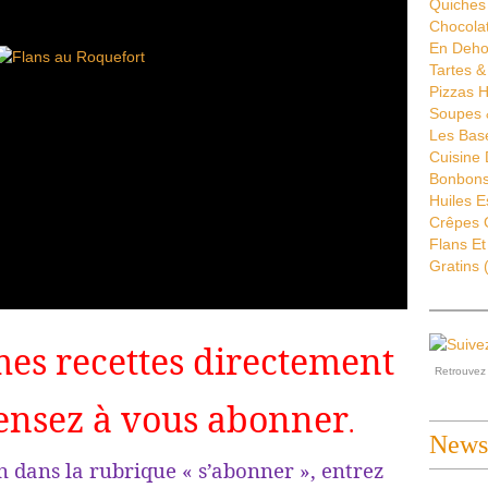
Quiches 
Chocola
En Deho
Tartes &
Pizzas H
Soupes 
Les Bas
Cuisine
Bonbons 
Huiles E
Crêpes G
Flans Et
Gratins
(
mes recettes directement
Retrouve
ensez à vous abonner
.
Newsl
s la rubrique « s’abonner », entrez