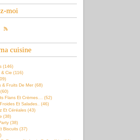
ez-moi
ma cuisine
s
(146)
 & Cie
(116)
09)
 & Fruits De Mer
(68)
(60)
s Flans Et Crèmes....
(52)
Froides Et Salades..
(46)
z Et Céréales
(43)
e
(38)
Party
(38)
t Biscuits
(37)
)