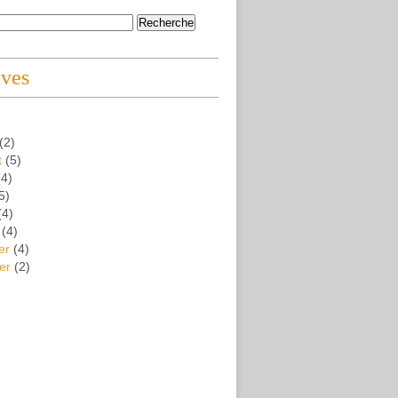
ives
(2)
t
(5)
4)
5)
(4)
(4)
er
(4)
er
(2)