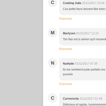
C
Cooking Julia
02/11/2017 18:36
Ces petits flans doivent être bien r
Répondre
M
Marlyzen
01/11/2017 12:15
Ton flan est si aérien qu'il resse
Répondre
N
Nathalie
01/11/2017 07:36
Ils me semblent juste parfaits ces 
journée
Répondre
C
Carmencita
01/11/2017 01:48
Délicieux et rapide, hummmmmm