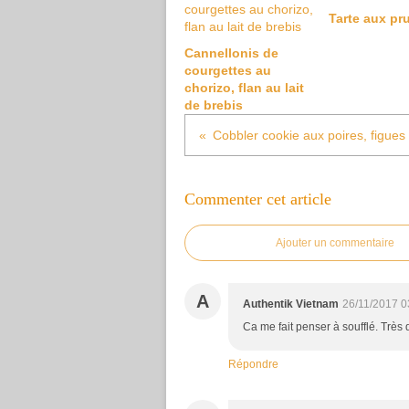
Tarte aux pr
Cannellonis de
courgettes au
chorizo, flan au lait
de brebis
Cobbler cookie aux poires, figues 
Commenter cet article
Ajouter un commentaire
A
Authentik Vietnam
26/11/2017 0
Ca me fait penser à soufflé. Très 
Répondre