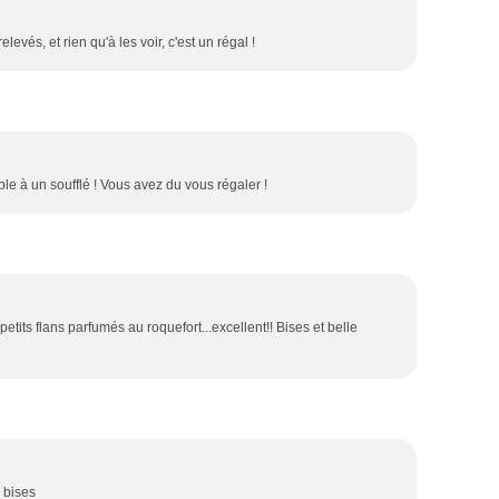
elevés, et rien qu'à les voir, c'est un régal !
mble à un soufflé ! Vous avez du vous régaler !
petits flans parfumés au roquefort...excellent!! Bises et belle
 bises