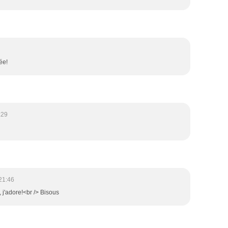
ée!
:29
21:46
, j'adore!<br /> Bisous