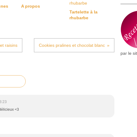
unes
A propos
Tartelette à la
rhubarbe
et raisins
Cookies pralines et chocolat blanc
par le si
3:23
délicieux <3