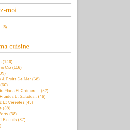
ez-moi
ma cuisine
s
(146)
 & Cie
(116)
09)
 & Fruits De Mer
(68)
(60)
s Flans Et Crèmes....
(52)
Froides Et Salades..
(46)
z Et Céréales
(43)
e
(38)
Party
(38)
t Biscuits
(37)
)