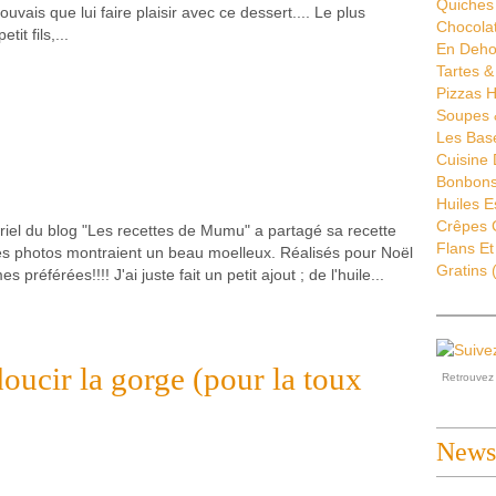
Quiches 
ouvais que lui faire plaisir avec ce dessert.... Le plus
Chocola
it fils,...
En Deho
Tartes &
Pizzas H
Soupes 
Les Bas
Cuisine
Bonbons 
Huiles E
Crêpes G
riel du blog "Les recettes de Mumu" a partagé sa recette
Flans Et
ses photos montraient un beau moelleux. Réalisés pour Noël
Gratins
(
 préférées!!!! J'ai juste fait un petit ajout ; de l'huile...
oucir la gorge (pour la toux
Retrouve
Newsl