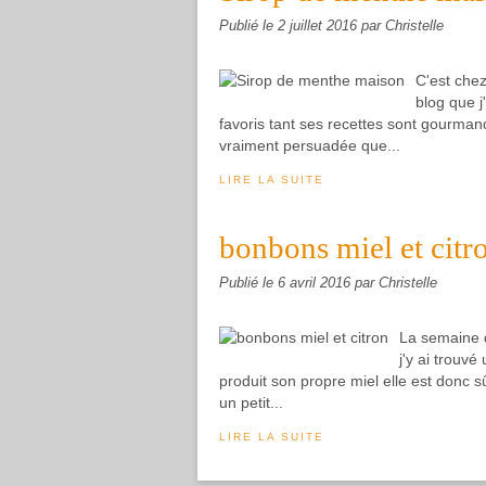
Publié le
2 juillet 2016
par Christelle
C'est chez
blog que j
favoris tant ses recettes sont gourmande
vraiment persuadée que...
LIRE LA SUITE
bonbons miel et citr
Publié le
6 avril 2016
par Christelle
La semaine d
j'y ai trouv
produit son propre miel elle est donc 
un petit...
LIRE LA SUITE