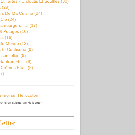
Et Tartes - Clafoutis Et Soufflés
(30)
t
(29)
rs De Ma Cuisine
(24)
 Cie
(24)
amburgers......
(17)
& Potages
(16)
es
(16)
 Du Monde
(12)
Et Confiserie
(9)
ssentielles
(9)
aufres Etc...
(8)
 Crèmes Etc...
(8)
7)
z
chris en cuisine
sur
Hellocoton
etter