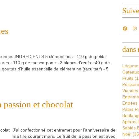
Suiv
nes
dans 
sonnes INGREDIENTS 5 clémentines - 110 g de petits
tures - 110 g de mascarpone - 2 blancs d'œufs - 40 g de
Légume
 gouttes d'huile essentielle de clémentine (facultatif) - 5
Gateaux
Fruits
(1
Poissons
Viandes
Entremet
a passion et chocolat
Entrées 
Pâtes Ri
Boulang
Apéros 
Sablés E
J'ai confectionné cet entremet pour l'anniversaire de
Noël
(35
ma fille courant mars. Le fruit de la passion est avec