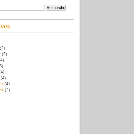
ives
(2)
t
(5)
4)
5)
(4)
(4)
er
(4)
er
(2)