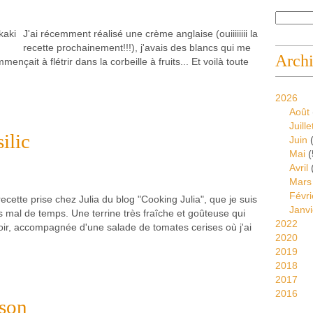
J'ai récemment réalisé une crème anglaise (ouiiiiiiii la
recette prochainement!!!), j'avais des blancs qui me
Arch
ençait à flétrir dans la corbeille à fruits... Et voilà toute
2026
Août
Juille
ilic
Juin
(
Mai
(
Avril
Mars
Févri
recette prise chez Julia du blog "Cooking Julia", que je suis
Janvi
 mal de temps. Une terrine très fraîche et goûteuse qui
2022
oir, accompagnée d'une salade de tomates cerises où j'ai
2020
2019
2018
2017
2016
ison