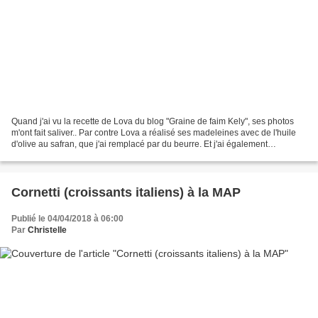
Quand j'ai vu la recette de Lova du blog "Graine de faim Kely", ses photos
m'ont fait saliver.. Par contre Lova a réalisé ses madeleines avec de l'huile
d'olive au safran, que j'ai remplacé par du beurre. Et j'ai également
aromatisé ma pâte à la vanille....
Cornetti (croissants italiens) à la MAP
Publié le 04/04/2018 à 06:00
Par
Christelle