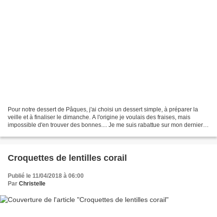
Pour notre dessert de Pâques, j'ai choisi un dessert simple, à préparer la
veille et à finaliser le dimanche. A l'origine je voulais des fraises, mais
impossible d'en trouver des bonnes.... Je me suis rabattue sur mon dernier
paquet de myrtilles surgelées.... POUR...
Croquettes de lentilles corail
Publié le 11/04/2018 à 06:00
Par
Christelle