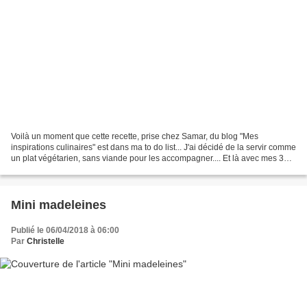
Voilà un moment que cette recette, prise chez Samar, du blog "Mes
inspirations culinaires" est dans ma to do list... J'ai décidé de la servir comme
un plat végétarien, sans viande pour les accompagner.... Et là avec mes 3
féroces viandards à la maison,...
Mini madeleines
Publié le 06/04/2018 à 06:00
Par
Christelle