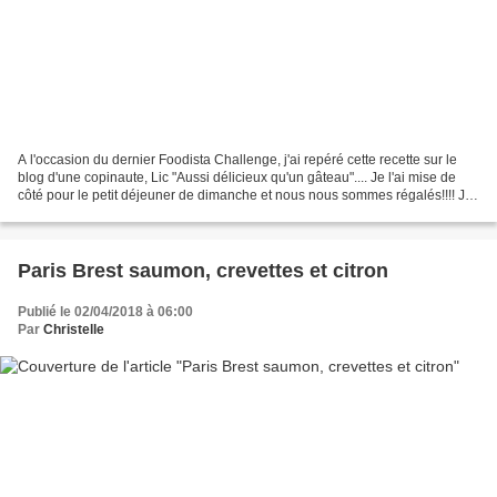
A l'occasion du dernier Foodista Challenge, j'ai repéré cette recette sur le
blog d'une copinaute, Lic "Aussi délicieux qu'un gâteau".... Je l'ai mise de
côté pour le petit déjeuner de dimanche et nous nous sommes régalés!!!! J'ai
bien écouté les conseils...
Paris Brest saumon, crevettes et citron
Publié le 02/04/2018 à 06:00
Par
Christelle