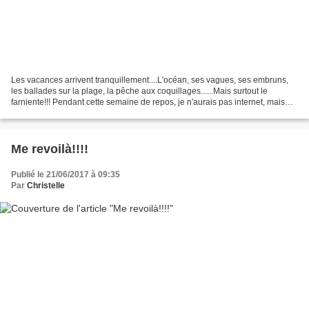
Les vacances arrivent tranquillement....L'océan, ses vagues, ses embruns,
les ballades sur la plage, la pêche aux coquillages......Mais surtout le
farniente!!! Pendant cette semaine de repos, je n'aurais pas internet, mais
c'est aussi une bonne façon...
Me revoilà!!!!
Publié le 21/06/2017 à 09:35
Par
Christelle