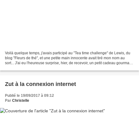
Voilà quelque temps, j'avais participé au "Tea time challenge" de Lewis, du
blog "Fleurs de thé", et une petite main innocente avait tiré mon nom au
sort... J'ai eu l'heureuse surprise, hier, de recevoir, un petit cadeau gourmand
du blog "Dyen's Kitchen"...
Zut à la connexion internet
Publié le 19/09/2017 à 09:12
Par
Christelle