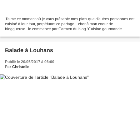
J'aime ce moment où je vous présente mes plats que d'autres personnes ont
cuisiné à leur tour, perpétuant ce partage... cher à mon coeur de
bloggueuse. Je commence par Carmen du blog "Cuisine gourmande
Carmencita" qui s'est magnifiquement approprié cette...
Balade à Louhans
Publié le 20/05/2017 à 06:00
Par
Christelle