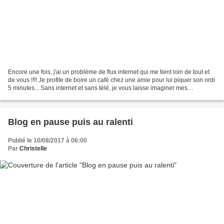
Encore une fois, j'ai un problème de flux internet qui me tient loin de tout et
de vous !!!! Je profite de boire un café chez une amie pour lui piquer son ordi
5 minutes... Sans internet et sans télé, je vous laisse imaginer mes
journées!!!! Bon j'avais...
Blog en pause puis au ralenti
Publié le 10/08/2017 à 06:00
Par
Christelle