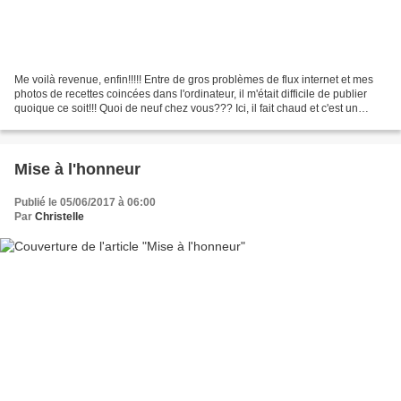
Me voilà revenue, enfin!!!!! Entre de gros problèmes de flux internet et mes
photos de recettes coincées dans l'ordinateur, il m'était difficile de publier
quoique ce soit!!! Quoi de neuf chez vous??? Ici, il fait chaud et c'est un
euphémisme!!! On fond...
Mise à l'honneur
Publié le 05/06/2017 à 06:00
Par
Christelle