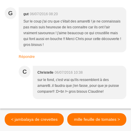
G
gut
06/07/2016 08:20
Sur le coup j'ai cru que c'était des amaretti ! je ne connaissais
pas mais suis heureuse de les connaitre car ils ont l'air
vraiment savoureux ! j'aime beaucoup ce qui croustille mais
qui font aussi en bouche !! Merci Chris pour cette découverte !
gros bisous !
Répondre
C
Christelle
06/07/2016 10:38
sur le fond, c'est vrai qu'ils ressemblent à des
amaretti..il faudra que j'en fasse, pour que je puisse
comparer!! :D<br /> gros bisous Claudine!
< jambalaya de crevettes
mille feuille de tomates >