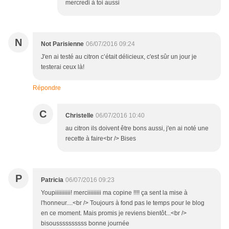
mercredi à toi aussi
N
Not Parisienne
06/07/2016 09:24
J'en ai testé au citron c’était délicieux, c'est sûr un jour je
testerai ceux là!
Répondre
C
Christelle
06/07/2016 10:40
au citron ils doivent être bons aussi, j'en ai noté une
recette à faire<br /> Bises
P
Patricia
06/07/2016 09:23
Youpiiiiiiiiii! merciiiiiiiii ma copine !!!! ça sent la mise à
l'honneur....<br /> Toujours à fond pas le temps pour le blog
en ce moment. Mais promis je reviens bientôt...<br />
bisoussssssssss bonne journée