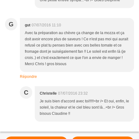
Une petite entrée sympa...<br /> Bises Delphine
G
gut
07/07/2016 11:10
Avec ta préparation au chèvre ça change de la mozza et ça
doit avoir encore plus de saveurs ! Ce n'est pas moi qui aurait
refusé ce plat tu penses bien avec ces belles tomate et ce
fromage dont je suiségalement fan !! Le soleil est enfin là (je
crois..) et c'est exactement ce que l'on a envie de manger !
Merci Chris ! gros bisous
Répondre
C
Christelle
07/07/2016 23:32
Je suis bien d'accord avec toi!!!!!<br /> Et oui, enfin, le
soleil, la chaleur et le ciel bleu sont là...<br /> Gros
bisous Claudine !!