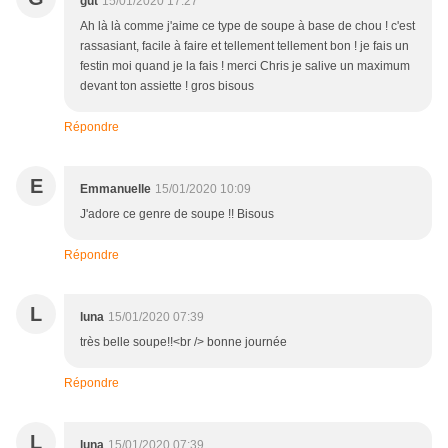
gut
15/01/2020 17:27
Ah là là comme j'aime ce type de soupe à base de chou ! c'est
rassasiant, facile à faire et tellement tellement bon ! je fais un
festin moi quand je la fais ! merci Chris je salive un maximum
devant ton assiette ! gros bisous
Répondre
E
Emmanuelle
15/01/2020 10:09
J'adore ce genre de soupe !! Bisous
Répondre
L
luna
15/01/2020 07:39
très belle soupe!!<br /> bonne journée
Répondre
L
luna
15/01/2020 07:39