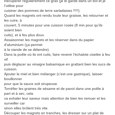
Récupérer régulièrement ce gras (je le garde dans un bol et je
l'utilise pour
cuisiner des pommes de terre sarladaises !!!!!).
Quand les magrets ont rendu toute leur graisse, les retourner et
les cuire, à
couvert, 5 minutes pour une cuisson rosée (8 min pour qu'ils
soient bien
cuits), et à feu plus doux.
Assaisonner les magrets et les réserver dans du papier
d'aluminium (ça permet
à la viande de se détendre).
Dans la poêle où ils ont cuits, faire revenir l'échalote ciselée à feu
vif
puis déglacer au vinaigre balsamique en grattant bien les sucs de
cuisson.
Ajouter le miel et bien mélanger (c'est une gastrique), laisser
bouillonner
pour que la sauce soit sirupeuse.
Torréfier les graines de sésame et de pavot dans une poêle à
part et à sec, cela
va exhaler leur saveur mais attention de bien les remuer et les
surveiller car
sinon elles brûlent très vite.
Découper les magrets en tranches, les dresser sur un plat de