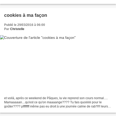
compenser par d'autres gâteaux,...
cookies à ma façon
Publié le 29/03/2016 à 06:00
Par
Christelle
et voilà, après ce weekend de Pâques, la vie reprend son cours normal.....
Mamaaaaan....qu'est ce qu'on maaaange???? Tu fais quoiiiiiii pour le
goûter???? pffffffff même pas eu droit à une journée calme de rab'!!!!! leurs
estomacs ne prennent-ils donc...