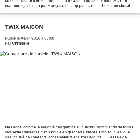
du défi passe plat entre amis, initié par Corinne du blog mamou & co , et
marrainé (ça se dit?) par Françoise du blog pounchki ...... Le thème choisit
est " retombons en enfance...
TWIX MAISON
Publié le 04/04/2016 à 06:00
Par
Christelle
Mes ados, comme la majorité des gamins aujourd'hui, sont friands de toutes
ces petites sucreries qu'on trouve en grandes surfaces. Mon souci est que
c'est bourré de colorants, conservateurs et autres additifs...... J'essaie de