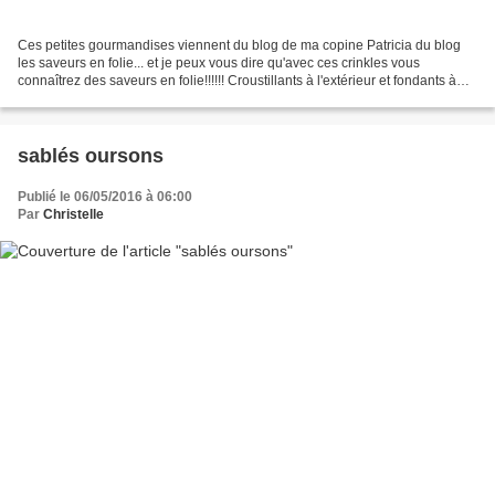
Ces petites gourmandises viennent du blog de ma copine Patricia du blog
les saveurs en folie... et je peux vous dire qu'avec ces crinkles vous
connaîtrez des saveurs en folie!!!!!! Croustillants à l'extérieur et fondants à
l'intérieur, ces crinkles sont...
sablés oursons
Publié le 06/05/2016 à 06:00
Par
Christelle