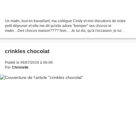
Un matin, tout en travaillant, ma collègue Cindy et moi discutions de notre
petit déjeuner et elle me dit qu'elle adore "tremper" ses chocos le
matin....Des chocos maison???? Non.... Je lui dis, qu'à l'occasion, je lui
ferais des chocos fait maison et...
crinkles chocolat
Publié le 06/07/2016 à 06:00
Par
Christelle