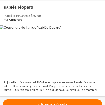
sablés léopard
Publié le 16/03/2016 à 07:00
Par
Christelle
Aujourd'hui c'est mercredi!!! Oui je sais que vous savez!!! mais c'est mon
intro.... Bon ce matin je suis en mal d'inspiration , une petite baisse de
forme..... Où j'en étais du coup?? ah oui, donc aujourd'hui qui dit mercredi dit
ados à la maison......
< Page précédente