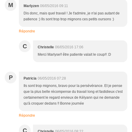
M
Marlyzen
06/05/2016 09:11
Dis donc, mais quel travail ! Je t'admire, je n'ai pas autant de
patience :) Ils sont trop trop mignons ces petits oursons :)
Répondre
C
Christelle
06/05/2016 17:06
Merci Marlyse!! être patiente valait le coup!! :D
P
Patricia
06/05/2016 07:28
Ils sont trop mignons, bravo pour la persévérance. Et je pense
que la plus belle récompense du travail long et fastidieux c'est
certainement le regard envieux de Kélyann qui ne demande
qu'à croquer dedans !! Bonne journée
Répondre
C
Christelle
06/05/2016 08:22