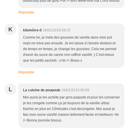
beaucoup plus de goût !<br /> Bon week-end ma Chris bisous
Répondre
K
kilomètre-0
26/01/2019 08:25
Comme toi, je mets des gousses de vanille dans mon pot
mais ne mixe pas ensuite. Je les laisse à l'année dedans et
de temps en temps, je change les gousses. Cela me permet
d'avoir du sucre de canne non raffiné vanillé ;) C'est mieux
que les petits sachets :-)<br /> Bisou s
Répondre
L
La cuisine de poupoule
26/01/2019 06:09
Moi aussi je les achète par gros paquets et pour les conserver
je les congele comme ça jai toujours de la vanille ultras
fraiche en plus en 10minutes c'est decongeler. Moi aussi je
fais mon sucre vanillé maison tellement facile et meilleurs <br
/> Bonne journée bisous