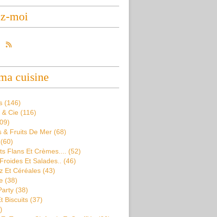
ez-moi
ma cuisine
s
(146)
 & Cie
(116)
09)
 & Fruits De Mer
(68)
(60)
s Flans Et Crèmes....
(52)
Froides Et Salades..
(46)
z Et Céréales
(43)
e
(38)
Party
(38)
t Biscuits
(37)
)