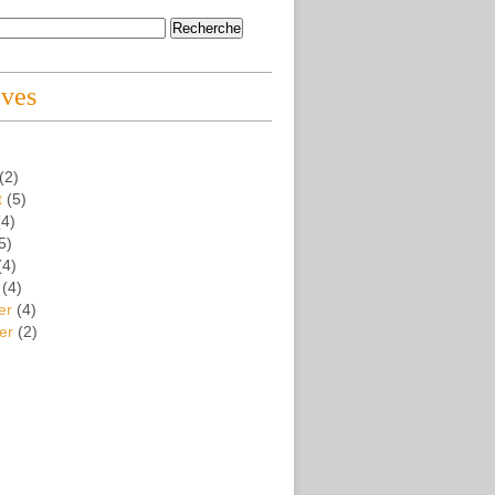
ives
(2)
t
(5)
4)
5)
(4)
(4)
er
(4)
er
(2)