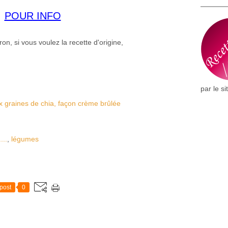
POUR INFO
on, si vous voulez la recette d'origine,
par le si
...
,
légumes
post
0