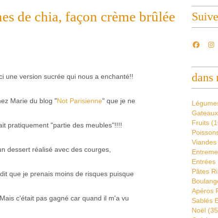
es de chia, façon crème brûlée
Suiv
dans 
ci une version sucrée qui nous a enchanté!!
hez Marie du blog "
Not Parisienne
" que je ne
Légume
Gateaux
Fruits
(1
ait pratiquement "partie des meubles"!!!!
Poissons
Viandes
un dessert réalisé avec des courges,
Entremet
Entrées 
Pâtes Ri
 dit que je prenais moins de risques puisque
Boulang
Apéros 
 Mais c'était pas gagné car quand il m'a vu
Sablés E
Noël
(35