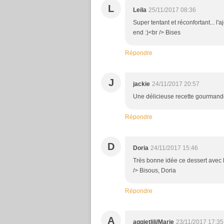
L
Leila
25/11/2017 08:36
Super tentant et réconfortant... l
end :)<br /> Bises
Répondre
J
jackie
24/11/2017 20:57
Une délicieuse recette gourmande.
Répondre
D
Doria
24/11/2017 15:46
Très bonne idée ce dessert avec l
/> Bisous, Doria
Répondre
A
aggietlili/Marie
23/11/2017 17:35