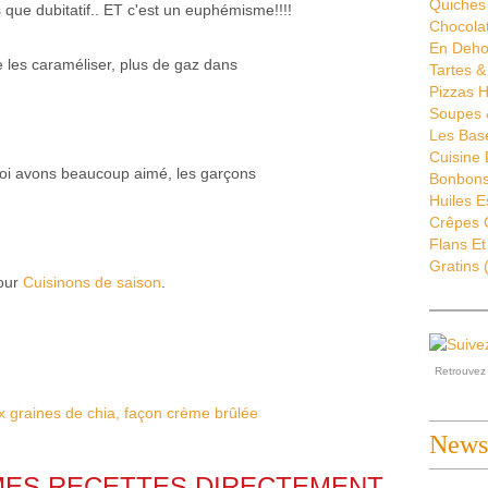
Quiches 
us que dubitatif.. ET c'est un euphémisme!!!!
Chocola
En Deho
 les caraméliser, plus de gaz dans
Tartes &
Pizzas H
Soupes 
Les Bas
Cuisine
oi avons beaucoup aimé, les garçons
Bonbons 
Huiles E
Crêpes G
Flans Et
Gratins
(
pour
Cuisinons de saison
.
Retrouve
Newsl
MES RECETTES DIRECTEMENT