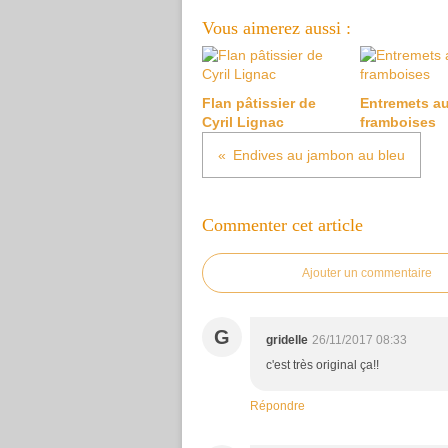
Vous aimerez aussi :
Flan pâtissier de
Entremets a
Cyril Lignac
framboises
Endives au jambon au bleu
Commenter cet article
Ajouter un commentaire
G
gridelle
26/11/2017 08:33
c'est très original ça!!
Répondre