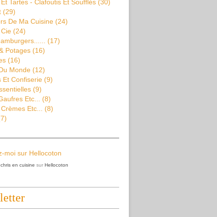
Et Tartes - Clafoutis Et Soufflés
(30)
t
(29)
rs De Ma Cuisine
(24)
 Cie
(24)
amburgers......
(17)
& Potages
(16)
es
(16)
 Du Monde
(12)
Et Confiserie
(9)
ssentielles
(9)
aufres Etc...
(8)
 Crèmes Etc...
(8)
7)
z
chris en cuisine
sur
Hellocoton
etter