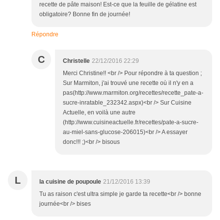
recette de pâte maison! Est-ce que la feuille de gélatine est
obligatoire? Bonne fin de journée!
Répondre
C
Christelle
22/12/2016 22:29
Merci Christine!! <br /> Pour répondre à ta question ;
Sur Marmiton, j'ai trouvé une recette où il n'y en a
pas(http://www.marmiton.org/recettes/recette_pate-a-
sucre-inratable_232342.aspx)<br /> Sur Cuisine
Actuelle, en voilà une autre
(http://www.cuisineactuelle.fr/recettes/pate-a-sucre-
au-miel-sans-glucose-206015)<br /> A essayer
donc!!! ;)<br /> bisous
L
la cuisine de poupoule
21/12/2016 13:39
Tu as raison c'est ultra simple je garde ta recette<br /> bonne
journée<br /> bises