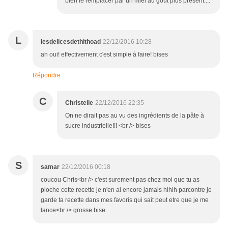
bien le remplacer par un miel au goût plus présent....
L
lesdelicesdethithoad
22/12/2016 10:28
ah oui! effectivement c'est simple à faire! bises
Répondre
C
Christelle
22/12/2016 22:35
On ne dirait pas au vu des ingrédients de la pâte à
sucre industrielle!!! <br /> bises
S
samar
22/12/2016 00:18
coucou Chris<br /> c'est surement pas chez moi que tu as
pioche cette recette je n'en ai encore jamais hihih parcontre je
garde ta recette dans mes favoris qui sait peut etre que je me
lance<br /> grosse bise