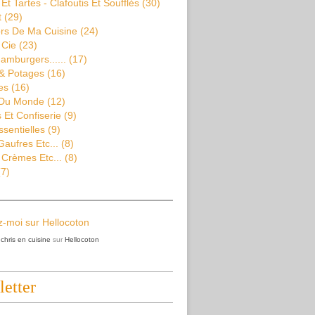
Et Tartes - Clafoutis Et Soufflés
(30)
t
(29)
rs De Ma Cuisine
(24)
 Cie
(23)
amburgers......
(17)
& Potages
(16)
es
(16)
 Du Monde
(12)
Et Confiserie
(9)
ssentielles
(9)
aufres Etc...
(8)
 Crèmes Etc...
(8)
7)
z
chris en cuisine
sur
Hellocoton
etter