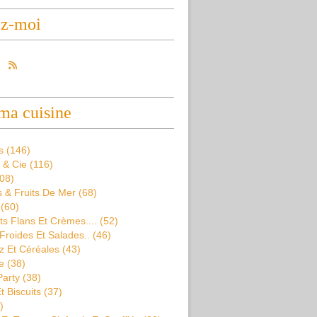
ez-moi
ma cuisine
s
(146)
 & Cie
(116)
08)
 & Fruits De Mer
(68)
(60)
s Flans Et Crèmes....
(52)
Froides Et Salades..
(46)
z Et Céréales
(43)
e
(38)
Party
(38)
t Biscuits
(37)
)