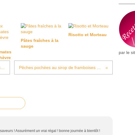
Risotto et Morteau
Pâtes fraîches à la
sauge
omates
par le si
hèvre
Gâteau vanille, ganache montée chocolat au lait
Pêches pochées au sirop de framboises et verveine citron
n saveurs ! Assurément un vrai régal ! bonne journée à bientôt !