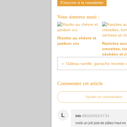
S'inscrire à la newsletter
Vous aimerez aussi :
Risotto au chèvre et
jambon cru
Ravioles aux
crevettes, t
séchées et c
Commenter cet article
Ajouter un commentaire
L
lolo
08/10/2018 07:51
voilà un joli plat de pâtes haut e