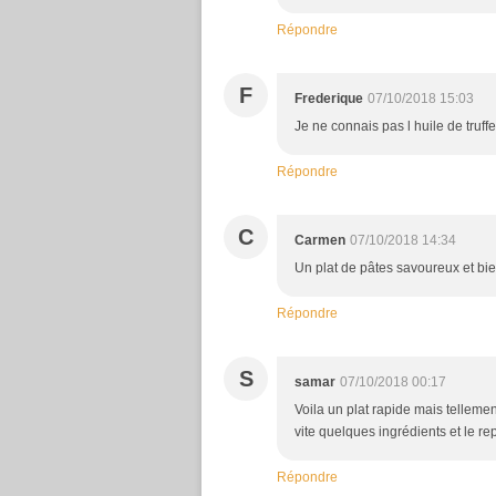
Répondre
F
Frederique
07/10/2018 15:03
Je ne connais pas l huile de truff
Répondre
C
Carmen
07/10/2018 14:34
Un plat de pâtes savoureux et bi
Répondre
S
samar
07/10/2018 00:17
Voila un plat rapide mais tellem
vite quelques ingrédients et le re
Répondre