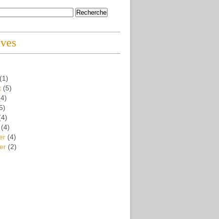
ives
(1)
t
(5)
4)
5)
(4)
(4)
er
(4)
er
(2)