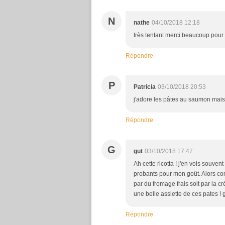
N
nathe
04/10/2018 12:18
très tentant merci beaucoup pour
Répondre
P
Patricia
03/10/2018 20:53
j'adore les pâtes au saumon mais j
Répondre
G
gut
03/10/2018 17:47
Ah cette ricotta ! j'en vois souven
probants pour mon goût. Alors com
par du fromage frais soit par la 
une belle assiette de ces pates ! 
Répondre