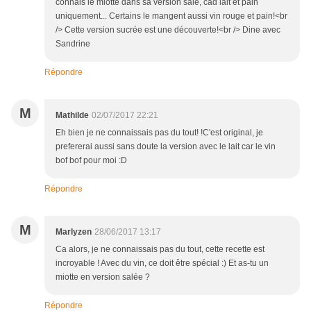
connais le miotte dans sa version salé, càd lait et pain
uniquement... Certains le mangent aussi vin rouge et pain!<br
/> Cette version sucrée est une découverte!<br /> Dine avec
Sandrine
Répondre
M
Mathilde
02/07/2017 22:21
Eh bien je ne connaissais pas du tout! !C'est original, je
prefererai aussi sans doute la version avec le lait car le vin
bof bof pour moi :D
Répondre
M
Marlyzen
28/06/2017 13:17
Ca alors, je ne connaissais pas du tout, cette recette est
incroyable ! Avec du vin, ce doit être spécial :) Et as-tu un
miotte en version salée ?
Répondre