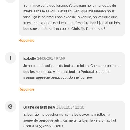
Ben mince voilà que lorsque j'étais gamine je mangeais du
miotte sans le savoir ! c'était souvent que ma maman nous
faisait ça le soir mais pas avec de la vanille, on voit que que
tu es une experte ! c'est vrai que c'est ultra bon ! j'en ai un très
bon souvenir ! merci ma petite Chris ! je t'embrasse !
Répondre
I
Isabelle
24/06/2017 07:50
Je ne connaissais pas du tout ces miottes. Ca me rappelle un
peu les soupes de vin qui se font au Portugal et que ma
maman apprécie beaucoup. Bonne journée
Répondre
G
Graine de faim kely
23/06/2017 22:30
Et ben...je me coucherais moins bête avec ta miottes, ta
soupe de perroquet etc... ça me tente bien la version au lait
Christelle ;-)<br /> Bisous