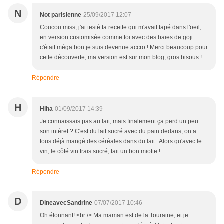
N
Not parisienne
25/09/2017 12:07
Coucou miss, j'ai testé ta recette qui m'avait tapé dans l'oeil,
en version customisée comme toi avec des baies de goji
c'était méga bon je suis devenue accro ! Merci beaucoup pour
cette découverte, ma version est sur mon blog, gros bisous !
Répondre
H
Hiha
01/09/2017 14:39
Je connaissais pas au lait, mais finalement ça perd un peu
son intéret ? C'est du lait sucré avec du pain dedans, on a
tous déjà mangé des céréales dans du lait.. Alors qu'avec le
vin, le côté vin frais sucré, fait un bon miotte !
Répondre
D
DineavecSandrine
07/07/2017 10:46
Oh étonnant! <br /> Ma maman est de la Touraine, et je