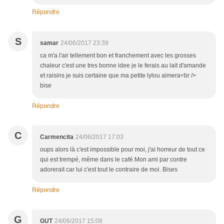
Répondre
S
samar
24/06/2017 23:39
ca m'a l'air tellement bon et franchement avec les grosses
chaleur c'est une tres bonne idee je le ferais au lait d'amande
et raisins je suis certaine que ma petite lylou aimera<br />
bise
Répondre
C
Carmencita
24/06/2017 17:03
oups alors là c'est impossible pour moi, j'ai horreur de tout ce
qui est trempé, même dans le café.Mon ami par contre
adorerait car lui c'est tout le contraire de moi. Bises
Répondre
G
GUT
24/06/2017 15:08