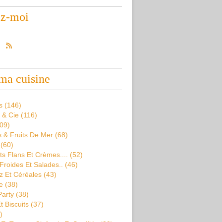
ez-moi
ma cuisine
s
(146)
 & Cie
(116)
09)
 & Fruits De Mer
(68)
(60)
s Flans Et Crèmes....
(52)
Froides Et Salades..
(46)
z Et Céréales
(43)
e
(38)
Party
(38)
t Biscuits
(37)
)