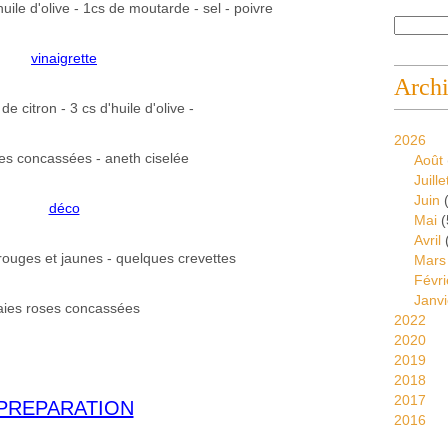
huile d'olive - 1cs de moutarde - sel - poivre
vinaigrette
Arch
de citron - 3 cs d'huile d'olive -
2026
es concassées - aneth ciselée
Août
Juille
Juin
(
déco
Mai
(
Avril
rouges et jaunes - quelques crevettes
Mars
Févri
Janvi
aies roses concassées
2022
2020
2019
2018
2017
PREPARATION
2016