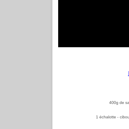
400g de sa
1 échalotte - cibou