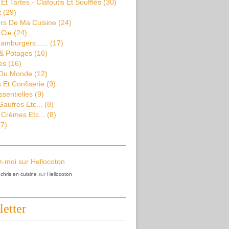
Et Tartes - Clafoutis Et Soufflés
(30)
t
(29)
rs De Ma Cuisine
(24)
 Cie
(24)
amburgers......
(17)
& Potages
(16)
es
(16)
 Du Monde
(12)
Et Confiserie
(9)
ssentielles
(9)
aufres Etc...
(8)
 Crèmes Etc...
(8)
7)
z
chris en cuisine
sur
Hellocoton
etter