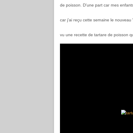
de poisson. D'une part car mes enfants 
car j'ai reçu cette semaine le nouveau "
vu une recette de tartare de poisson qui