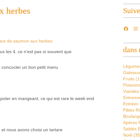
x herbes
Suiv
dans 
s les 4, ce n'est pas si souvent que
Légume
us concocter un bon petit menu
Gateaux
Fruits
(1
Poissons
Viandes
Entremet
poter en mangeant, ce qui est rare le week end
Entrées 
Pâtes Ri
Boulang
Apéros 
Sablés E
t nous avons choisi un tartare
Noël
(35