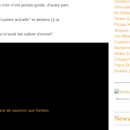
Quiches 
n'en n'ont jamais goûté, d'autre part,
Chocola
En Deho
Tartes &
cuisine actuelle" et dedans j'y ai
Pizzas H
Soupes 
 m'avait fait saliver d'envie!!
Les Bas
Cuisine
Bonbons 
Huiles E
Crêpes G
Flans Et
Gratins
(
Retrouve
Newsl