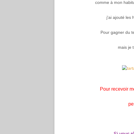
comme à mon habitude,
j'ai ajouté les
Pour gagner du 
mais je 
Pour recevoir m
pe
Si vous r