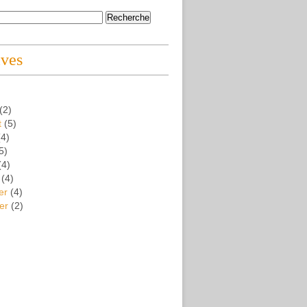
ives
(2)
t
(5)
4)
5)
(4)
(4)
er
(4)
er
(2)