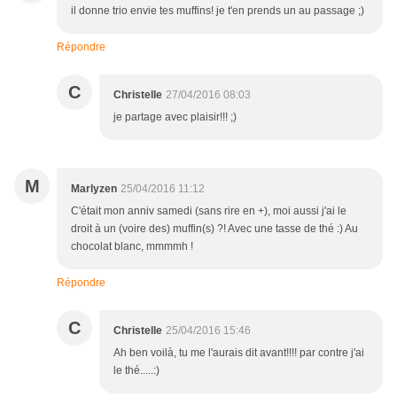
il donne trio envie tes muffins! je t'en prends un au passage ;)
Répondre
C
Christelle
27/04/2016 08:03
je partage avec plaisir!!! ;)
M
Marlyzen
25/04/2016 11:12
C'était mon anniv samedi (sans rire en +), moi aussi j'ai le
droit à un (voire des) muffin(s) ?! Avec une tasse de thé :) Au
chocolat blanc, mmmmh !
Répondre
C
Christelle
25/04/2016 15:46
Ah ben voilà, tu me l'aurais dit avant!!!! par contre j'ai
le thé.....:)