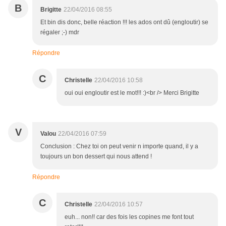
B
Brigitte
22/04/2016 08:55
Et bin dis donc, belle réaction !!! les ados ont dû (engloutir) se
régaler ;-) mdr
Répondre
C
Christelle
22/04/2016 10:58
oui oui engloutir est le mot!!! :)<br /> Merci Brigitte
V
Valou
22/04/2016 07:59
Conclusion : Chez toi on peut venir n importe quand, il y a
toujours un bon dessert qui nous attend !
Répondre
C
Christelle
22/04/2016 10:57
euh... non!! car des fois les copines me font tout