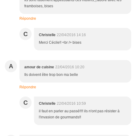
Ils sont rudement appétissants ces muffins, j'adore avec les
framboises, bises
Répondre
C
Christelle
22/04/2016 14:16
Merci Cécile!! <br /> bises
A
amour de cuisine
22/04/2016 10:20
Ils doivent être trop bon ma belle
Répondre
C
Christelle
22/04/2016 10:59
il faut en parler au passé!!!! ils n'ont pas résister à
l'invasion de gourmands!!