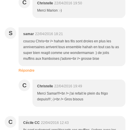
C
Christelle
22/04/2016 19:50
Merci Marion :-)
S
samar
22/04/2016 18:21
coucou Chris<br /> hahah tes fils sont droles en plus les
anniversaires arrivent tous ensemble hahah en tout cas tu as
super bien reagit comme une wondermaman :) de jolis
muffins aux framboises j'adore<br /> grosse bise
Répondre
C
Christelle
22/04/2016 19:49
Merci Samar!!!<br /> j'ai refait le plein du frigo
depuis!!! ;-)<br /> Gros bisous
C
Cécile CC
22/04/2016 12:43