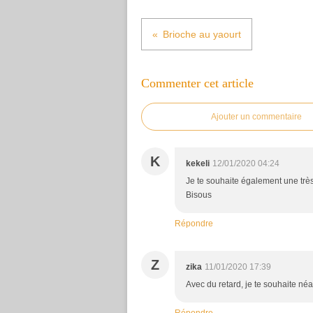
Brioche au yaourt
Commenter cet article
Ajouter un commentaire
K
kekeli
12/01/2020 04:24
Je te souhaite également une trè
Bisous
Répondre
Z
zika
11/01/2020 17:39
Avec du retard, je te souhaite n