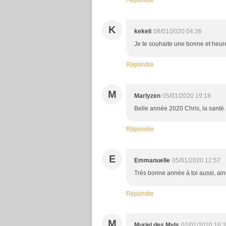
Répondre
K
kekeli
08/01/2020 04:36
Je te souhaite une bonne et heur
Répondre
M
Marlyzen
05/01/2020 19:18
Belle année 2020 Chris, la santé a
Répondre
E
Emmanuelle
05/01/2020 12:57
Très bonne année à toi aussi, ains
Répondre
M
Muriel des Myls
02/01/2020 16: