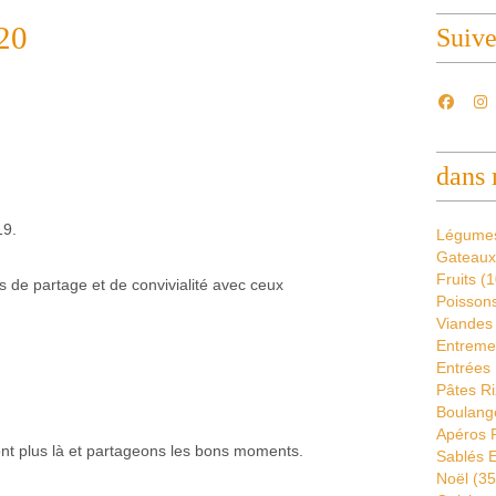
20
Suiv
dans 
19.
Légume
Gateaux
Fruits
(1
 de partage et de convivialité avec ceux
Poissons
Viandes
Entremet
Entrées 
Pâtes Ri
Boulang
Apéros 
nt plus là et partageons les bons moments.
Sablés E
Noël
(35