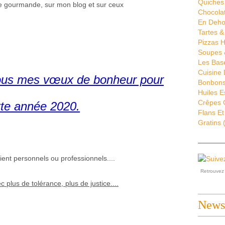
Quiches 
 gourmande, sur mon blog et sur ceux
Chocola
En Deho
Tartes &
Pizzas H
Soupes 
Les Bas
Cuisine
ous mes vœux de bonheur pour
Bonbons 
Huiles E
Crêpes G
tte année 2020.
Flans Et
Gratins
(
oient personnels ou professionnels....
Retrouve
 plus de tolérance, plus de justice....
Newsl