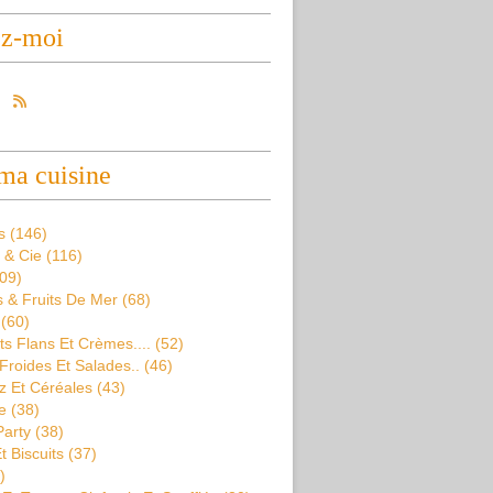
ez-moi
ma cuisine
s
(146)
 & Cie
(116)
09)
 & Fruits De Mer
(68)
(60)
s Flans Et Crèmes....
(52)
Froides Et Salades..
(46)
z Et Céréales
(43)
e
(38)
Party
(38)
t Biscuits
(37)
)