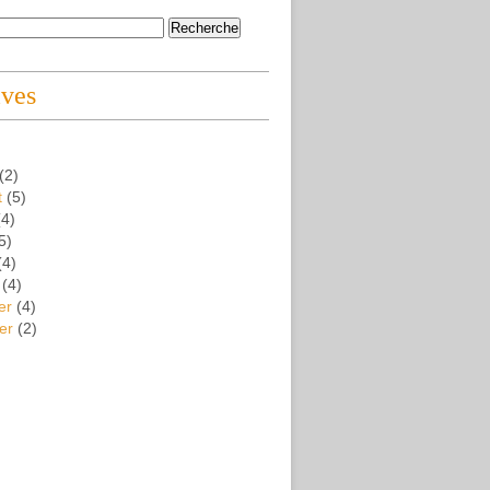
ives
(2)
t
(5)
4)
5)
(4)
(4)
er
(4)
er
(2)