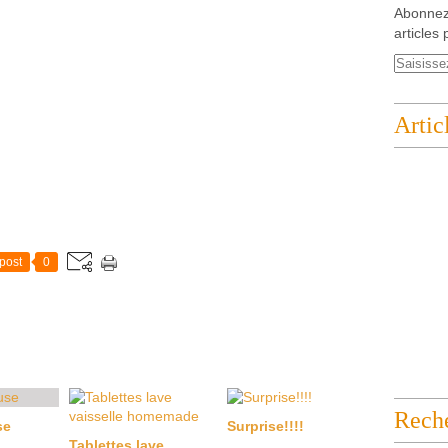
Abonnez
articles 
Artic
post
0
Rech
se
Surprise!!!!
Tablettes lave