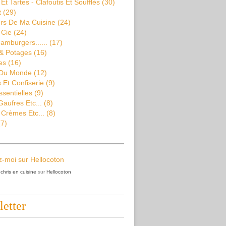
Et Tartes - Clafoutis Et Soufflés
(30)
t
(29)
rs De Ma Cuisine
(24)
 Cie
(24)
amburgers......
(17)
& Potages
(16)
es
(16)
 Du Monde
(12)
Et Confiserie
(9)
ssentielles
(9)
aufres Etc...
(8)
 Crèmes Etc...
(8)
7)
z
chris en cuisine
sur
Hellocoton
etter