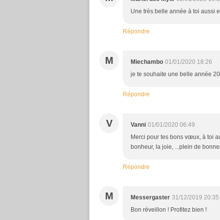
Une très belle année à toi aussi et 
Répondre
M
Miechambo
01/01/2020 18:26
je te souhaite une belle année 20
Répondre
V
Vanni
01/01/2020 06:49
Merci pour tes bons vœux, à toi au
bonheur, la joie, ...plein de bon
Répondre
M
Messergaster
31/12/2019 20:35
Bon réveillon ! Profitez bien !