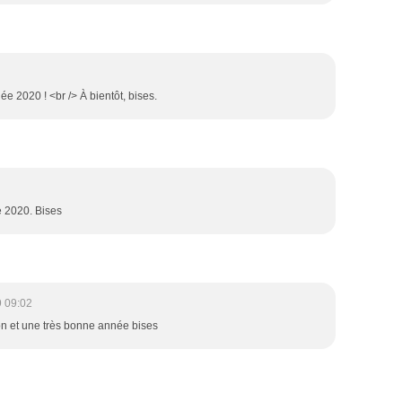
e 2020 ! <br /> À bientôt, bises.
e 2020. Bises
 09:02
lon et une très bonne année bises