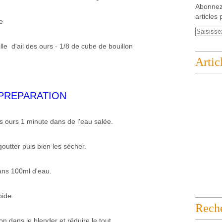
Abonnez
articles 
e
ille d'ail des ours - 1/8 de cube de bouillon
Artic
PREPARATION
des ours 1 minute dans de l'eau salée.
goutter puis bien les sécher.
ans 100ml d'eau.
oide.
Rech
llon dans le blender et réduire le tout