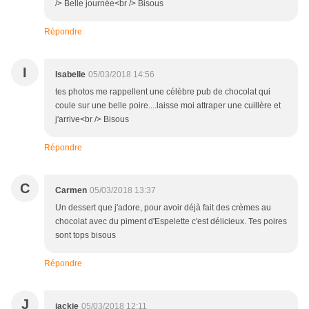
/> Belle journée<br /> Bisous
Répondre
I
Isabelle
05/03/2018 14:56
tes photos me rappellent une célèbre pub de chocolat qui
coule sur une belle poire....laisse moi attraper une cuillère et
j'arrive<br /> Bisous
Répondre
C
Carmen
05/03/2018 13:37
Un dessert que j'adore, pour avoir déjà fait des crèmes au
chocolat avec du piment d'Espelette c'est délicieux. Tes poires
sont tops bisous
Répondre
J
jackie
05/03/2018 12:11