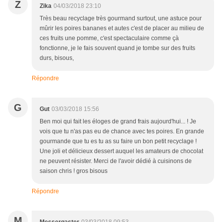
Z
Zika
04/03/2018 23:10
Très beau recyclage très gourmand surtout, une astuce pour
mûrir les poires bananes et autes c'est de placer au milieu de
ces fruits une pomme, c'est spectaculaire comme çà
fonctionne, je le fais souvent quand je tombe sur des fruits
durs, bisous,
Répondre
G
Gut
03/03/2018 15:56
Ben moi qui fait les éloges de grand frais aujourd'hui... ! Je
vois que tu n'as pas eu de chance avec tes poires. En grande
gourmande que tu es tu as su faire un bon petit recyclage !
Une joli et délicieux dessert auquel les amateurs de chocolat
ne peuvent résister. Merci de l'avoir dédié à cuisinons de
saison chris ! gros bisous
Répondre
M