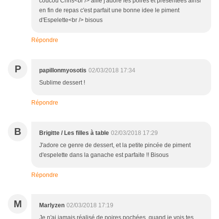
coucou Chris<br /> aiiie j'adore les poires et presentees ainsi
en fin de repas c'est parfait une bonne idee le piment
d'Espelette<br /> bisous
Répondre
P
papillonmyosotis
02/03/2018 17:34
Sublime dessert !
Répondre
B
Brigitte / Les filles à table
02/03/2018 17:29
J'adore ce genre de dessert, et la petite pincée de piment
d'espelette dans la ganache est parfaite !! Bisous
Répondre
M
Marlyzen
02/03/2018 17:19
Je n'ai jamais réalisé de poires pochées, quand je vois tes