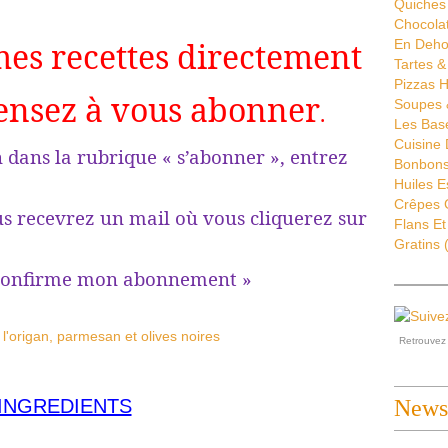
Quiches 
Chocola
mes recettes directement
En Deho
Tartes &
Pizzas H
ensez à vous abonner
Soupes 
.
Les Bas
Cuisine
 la rubrique « s’abonner », entrez
Bonbons 
Huiles E
Crêpes G
evrez un mail où vous cliquerez sur
Flans Et
Gratins
(
me mon abonnement »
Retrouve
INGREDIENTS
Newsl