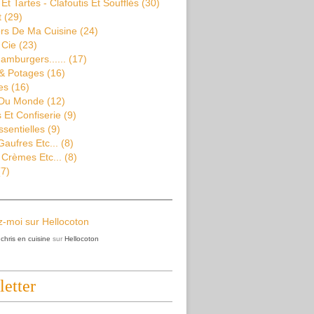
Et Tartes - Clafoutis Et Soufflés
(30)
t
(29)
rs De Ma Cuisine
(24)
 Cie
(23)
amburgers......
(17)
& Potages
(16)
es
(16)
 Du Monde
(12)
Et Confiserie
(9)
ssentielles
(9)
aufres Etc...
(8)
 Crèmes Etc...
(8)
7)
z
chris en cuisine
sur
Hellocoton
etter