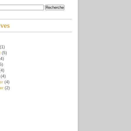
ives
(1)
t
(5)
4)
5)
(4)
(4)
er
(4)
er
(2)