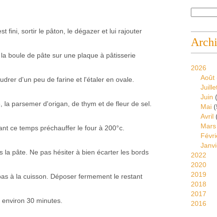
ini, sortir le pâton, le dégazer et lui rajouter
Arch
 la boule de pâte sur une plaque à pâtisserie
2026
Août
drer d'un peu de farine et l'étaler en ovale.
Juille
Juin
(
, la parsemer d'origan, de thym et de fleur de sel.
Mai
(
Avril
Mars
ant ce temps préchauffer le four à 200°c.
Févri
Janvi
s la pâte. Ne pas hésiter à bien écarter les bords
2022
2020
2019
as à la cuisson. Déposer fermement le restant
2018
2017
r environ 30 minutes.
2016