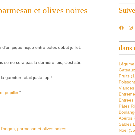
parmesan et olives noires
Suiv
dans 
 d'un pique nique entre potes début juillet.
 se ne sera pas la dernière fois, c'est sûr..
Légume
Gateaux
Fruits
(1
la garniture était juste top!!
Poissons
Viandes
 et pupilles
" .
Entremet
Entrées 
Pâtes Ri
Boulang
Apéros 
Sablés E
Noël
(35