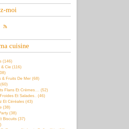
ez-moi
ma cuisine
s
(146)
 & Cie
(116)
08)
 & Fruits De Mer
(68)
(60)
s Flans Et Crèmes....
(52)
Froides Et Salades..
(46)
z Et Céréales
(43)
e
(38)
Party
(38)
t Biscuits
(37)
)