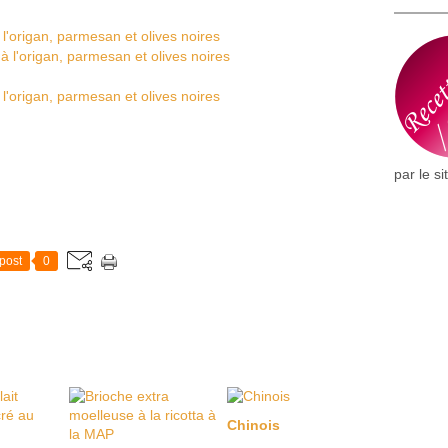
par le si
post
0
Chinois