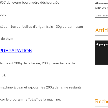
.5CC de levure boulangère déshydratée -
Abonnez
articles 
udrer
tées - 1cc de feuilles d'origan frais - 30g de parmesan
Artic
s de thym
A propo
PREPARATION
langeant 200g de la farine, 200g d'eau tiède et la
nuit.
machine à pain et rajouter les 200g de farine restants,
ncer le programme "pâte" de la machine.
Rech