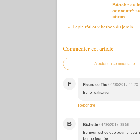
Brioche au la
concentré su
citron
Lapin rôti aux herbes du jardin
Commenter cet article
Ajouter un commentaire
F
Fleurs de Thé
01/08/2017 11:23
Belle réalisation
Répondre
B
Bichette
01/08/2017 06:56
Bonjour, est-ce que pour le levain
bonne journée