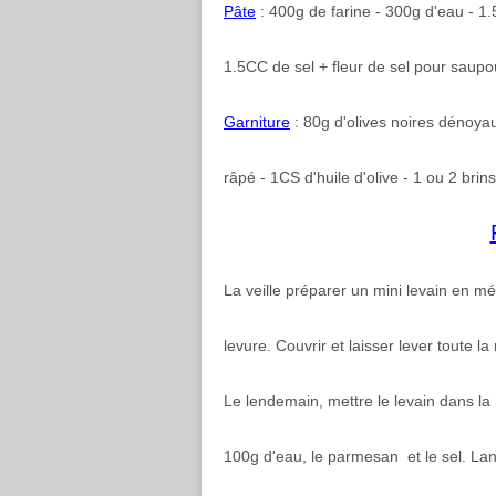
Pâte
: 400g de farine - 300g d'eau - 1
1.5CC de sel + fleur de sel pour saupo
Garniture
: 80g d'olives noires dénoyau
râpé - 1CS d'huile d'olive - 1 ou 2 brin
La veille préparer un mini levain en mé
levure. Couvrir et laisser lever toute la 
Le lendemain, mettre le levain dans la 
100g d'eau, le parmesan et le sel. La