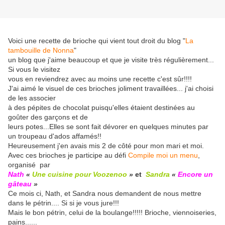
Voici une recette de brioche qui vient tout droit du blog "
La
tambouille de Nonna
"
un blog que j'aime beaucoup et que je visite très régulièrement...
Si vous le visitez
vous en reviendrez avec au moins une recette c'est sûr!!!!
J'ai aimé le visuel de ces brioches joliment travaillées... j'ai choisi
de les associer
à des pépites de chocolat puisqu'elles étaient destinées au
goûter des garçons et de
leurs potes...Elles se sont fait dévorer en quelques minutes par
un troupeau d'ados affamés!!
Heureusement j'en avais mis 2 de côté pour mon mari et moi.
Avec ces brioches je participe au défi
Compile moi un menu
,
organisé par
Nath
«
Une cuisine pour Voozenoo
»
et
Sandra
«
Encore un
gâteau
»
Ce mois ci, Nath, et Sandra nous demandent de nous mettre
dans le pétrin.... Si si je vous jure!!!
Mais le bon pétrin, celui de la boulange!!!!! Brioche, viennoiseries,
pains......