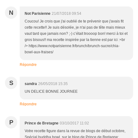
N
Not Parisienne
21/07/2018 09:54
Coucou! Je crois que j'ai oublié de te prévenir que j'avais fit
cette recette!! Je suis désolée, je n'ai pas de tête mais mieux
vaut tard que jamais non? ;-) c’était troooop bon! merci à toi et
gros bisous!! ma recette inspirée par la tienne est par ici :<br
/> https://www.notparisienne.fr/brunch/brunch-sucre/chia-
bowl-aux-fraises/
Répondre
S
sandra
26/05/2018 15:35
UN DELICE BONNE JOURNEE
Répondre
P
Prince de Bretagne
03/10/2017 11:02
Votre recette figure dans la revue de blogs de début octobre,
Spécial buddha bowl, sur le blog de Prince de Bretagne: