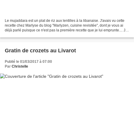
Le mujaddara est un plat de riz aux lentilles à la libanaise. J'avais vu cette
recette chez Marlyse du blog "Marlyzen, cuisine revisitée", dont je vous ai
déjà parlé puisque ce n'est pas la première recette que je lui emprunte.... J'ai
juste remplacé...
Gratin de crozets au Livarot
Publié le 01/03/2017 à 07:00
Par
Christelle