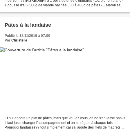
4 personnes INGREDIENTS 1 belle poignée d'épinards - 1/2 oignon blanc -
1 gousse d'ail - 500g de viande hachée 300 à 400g de pâtes - 1 Maroilles -
50ml de crème liquide...
Pâtes à la landaise
Publié le 18/11/2016 à 07:00
Par
Christelle
Et oui encore un plat de pâtes, mais que voulez vous, on ne s'en lasse pas!!!!
Il faut juste changer l'accompagnement et on se régale à chaque fois....
Pourquoi landaises?? tout simplement car j'ai ajouté des filets de magrets