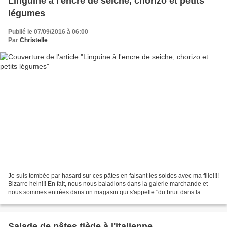
Linguine à l'encre de seiche, chorizo et petits
légumes
Publié le 07/09/2016 à 06:00
Par
Christelle
Je suis tombée par hasard sur ces pâtes en faisant les soldes avec ma fille!!!!
Bizarre hein!!! En fait, nous nous baladions dans la galerie marchande et
nous sommes entrées dans un magasin qui s'appelle "du bruit dans la
cuisine"..... Bien ce magasin...
Salade de pâtes tiède à l'italienne