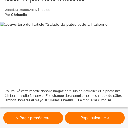
Publié le 29/08/2016 à 06:00
Par
Christelle
J'ai trouvé cette recette dans le magazine "Cuisine Actuelle" et la photo m'a
fait tout de suite fait envie. Elle change des sempiternelles salades de pâtes,
jambon, tomates et mayo!!!! Quelles saveurs..... Le thon et le citron se
marient avantageusement...
< Page précédente
Page suivante >