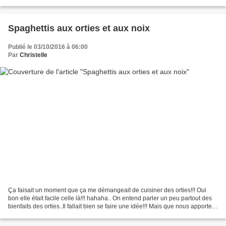
de faire plaisir à mon grand, qui...
Spaghettis aux orties et aux noix
Publié le 03/10/2016 à 06:00
Par
Christelle
Ça faisait un moment que ça me démangeait de cuisiner des orties!!! Oui
bon elle était facile celle là!!! hahaha.. On entend parler un peu partout des
bienfaits des orties..Il fallait bien se faire une idée!!! Mais que nous apporte
les orties?? Et bien...