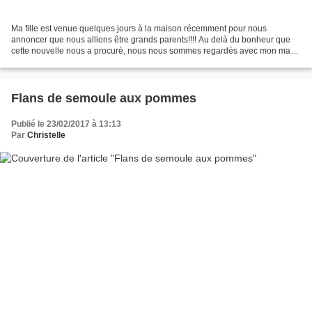
Ma fille est venue quelques jours à la maison récemment pour nous
annoncer que nous allions être grands parents!!!! Au delà du bonheur que
cette nouvelle nous a procuré, nous nous sommes regardés avec mon mari
en nous disant, mais hier quand on s'est...
Flans de semoule aux pommes
Publié le 23/02/2017 à 13:13
Par
Christelle