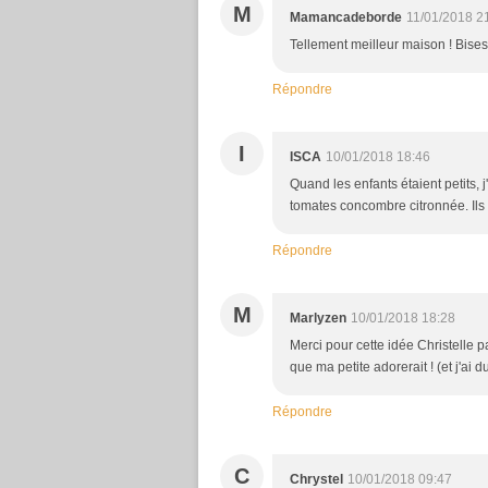
M
Mamancadeborde
11/01/2018 2
Tellement meilleur maison ! Bises
Répondre
I
ISCA
10/01/2018 18:46
Quand les enfants étaient petits, 
tomates concombre citronnée. Ils en
Répondre
M
Marlyzen
10/01/2018 18:28
Merci pour cette idée Christelle 
que ma petite adorerait ! (et j'ai
Répondre
C
Chrystel
10/01/2018 09:47