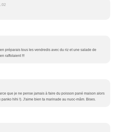
1:02
j'en préparais tous les vendredis avec du riz et une salade de
 raffolaient !!!
parce que je ne pense jamais à faire du poisson pané maison alors
 du panko hihi !). J'aime bien ta marinade au nuoc-mâm. Bises.