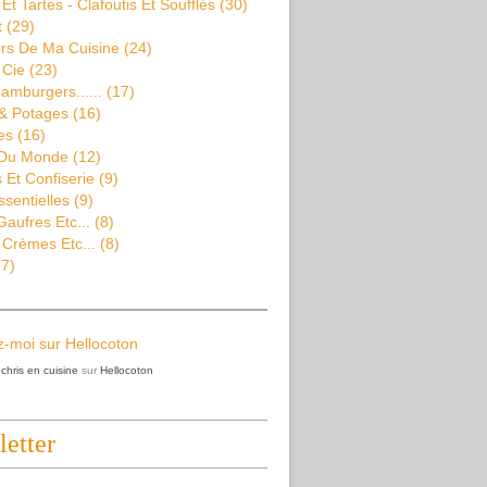
Et Tartes - Clafoutis Et Soufflés
(30)
t
(29)
rs De Ma Cuisine
(24)
 Cie
(23)
amburgers......
(17)
& Potages
(16)
es
(16)
 Du Monde
(12)
Et Confiserie
(9)
ssentielles
(9)
aufres Etc...
(8)
 Crèmes Etc...
(8)
7)
z
chris en cuisine
sur
Hellocoton
etter