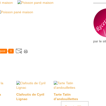
par le si
post
0
a
Clafoutis de Cyril
Tarte Tatin
Lignac
d’andouillettes