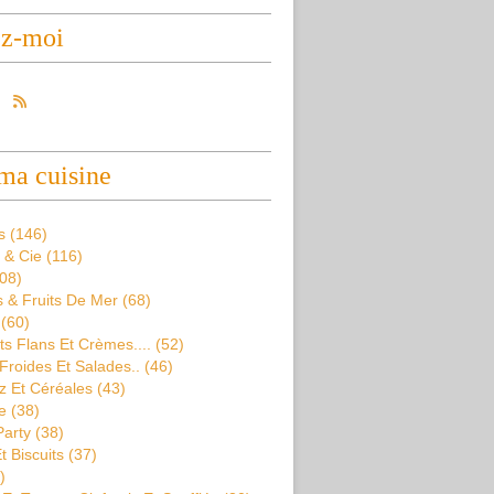
ez-moi
ma cuisine
s
(146)
 & Cie
(116)
08)
 & Fruits De Mer
(68)
(60)
s Flans Et Crèmes....
(52)
Froides Et Salades..
(46)
z Et Céréales
(43)
e
(38)
Party
(38)
t Biscuits
(37)
)