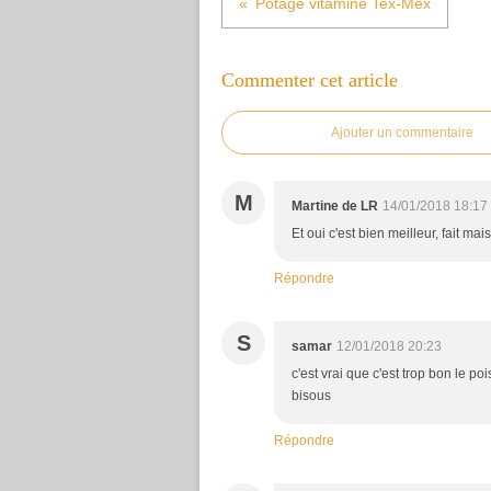
Potage vitaminé Tex-Mex
Commenter cet article
Ajouter un commentaire
M
Martine de LR
14/01/2018 18:17
Et oui c'est bien meilleur, fait ma
Répondre
S
samar
12/01/2018 20:23
c'est vrai que c'est trop bon le p
bisous
Répondre