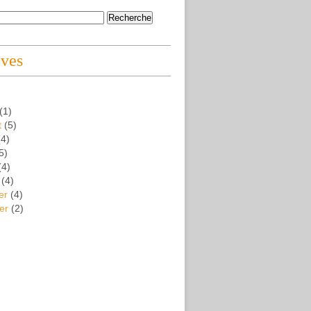
ives
(1)
t
(5)
4)
5)
(4)
(4)
er
(4)
er
(2)