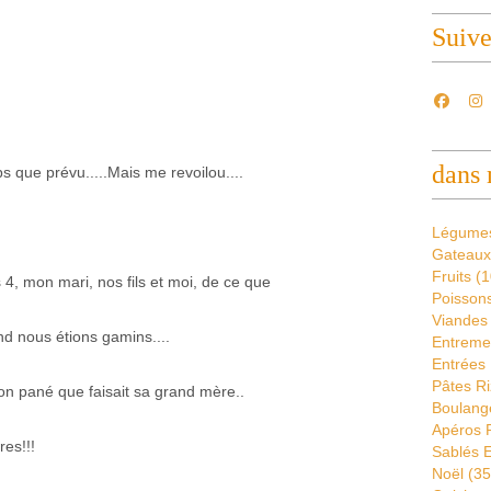
Suiv
dans 
 que prévu.....Mais me revoilou....
Légume
Gateaux
Fruits
(1
s 4, mon mari, nos fils et moi, de ce que
Poissons
Viandes
d nous étions gamins....
Entremet
Entrées 
Pâtes Ri
son pané que faisait sa grand mère..
Boulang
Apéros 
res!!!
Sablés E
Noël
(35