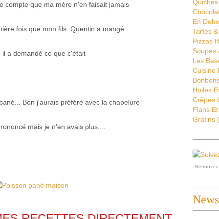
Quiches 
ue compte que ma mère n'en faisait jamais
Chocola
En Deho
emière fois que mon fils Quentin a mangé
Tartes &
Pizzas H
Soupes 
, il a demandé ce que c'était
Les Bas
Cuisine
Bonbons 
Huiles E
Crêpes G
ané... Bon j'aurais préféré avec la chapelure
Flans Et
Gratins
(
prononcé mais je n'en avais plus....
Retrouve
Newsl
MES RECETTES DIRECTEMENT