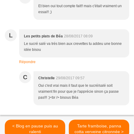
Et bien oui tout compte fait!! mais c'était vraiment un
essai!! ;)
L
Les petits plats de Béa
28/08/2017 08:09
Le sucré salé va trés bien aux crevettes tu addeu une bonne
idée bisou
Répondre
C
Christelle
29/08/2017 09:57
Oui c'est vrai mais il faut que le sucré/salé soit
vraiment fin pour que je l'apprécie sinon ça passe
pas!!! :)<br /> bisous Béa
< Blog en pause puis au
Tarte framboise, panna
ralenti
cotta verveine citronnée >