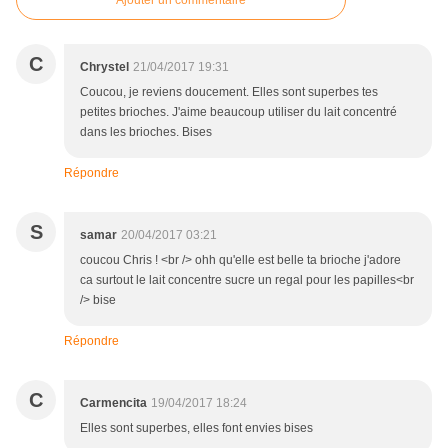
Ajouter un commentaire
C
Chrystel
21/04/2017 19:31
Coucou, je reviens doucement. Elles sont superbes tes
petites brioches. J'aime beaucoup utiliser du lait concentré
dans les brioches. Bises
Répondre
S
samar
20/04/2017 03:21
coucou Chris ! <br /> ohh qu'elle est belle ta brioche j'adore
ca surtout le lait concentre sucre un regal pour les papilles<br
/> bise
Répondre
C
Carmencita
19/04/2017 18:24
Elles sont superbes, elles font envies bises