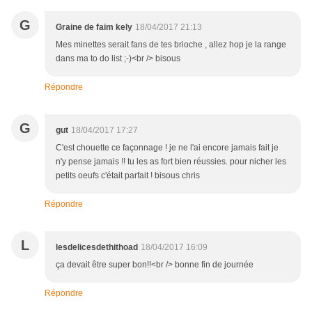
G
Graine de faim kely
18/04/2017 21:13
Mes minettes serait fans de tes brioche , allez hop je la range
dans ma to do list ;-)<br /> bisous
Répondre
G
gut
18/04/2017 17:27
C'est chouette ce façonnage ! je ne l'ai encore jamais fait je
n'y pense jamais !! tu les as fort bien réussies. pour nicher les
petits oeufs c'était parfait ! bisous chris
Répondre
L
lesdelicesdethithoad
18/04/2017 16:09
ça devait être super bon!!<br /> bonne fin de journée
Répondre