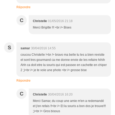
Répondre
C
Christelle
01/05/2016 21:18
Merci Brigitte !!! <br /> Bises
S
samar
30/04/2016 14:55
coucou Christelle !<br /> bravo ma belle tu les a bien revisite
et sont tres gourmand ca me donne envie de les refaire hihih
Ahh ca doit etre la souris qui est passee en cachette en chiper
2 ;)<br /> je te vole une photo <br /> grosse bise
Répondre
C
Christelle
30/04/2016 16:20
Merci Samar, du coup une amie m'en a redemandé
et j'en refais !!<br /> Et la souris a bon dos je trouve!!!
;)<br /> Gros bisous