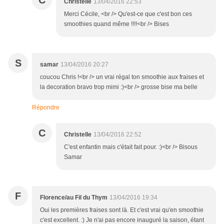
C
Christelle
13/04/2016 22:53
Merci Cécile, <br /> Qu'est-ce que c'est bon ces
smoothies quand même !!!!<br /> Bises
S
samar
13/04/2016 20:27
coucou Chris !<br /> un vrai régal ton smoothie aux fraises et
la decoration bravo trop mimi :)<br /> grosse bise ma belle
Répondre
C
Christelle
13/04/2016 22:52
C'est enfantin mais c'était fait pour. :)<br /> Bisous
Samar
F
Florence/au Fil du Thym
13/04/2016 19:34
Oui les premières fraises sont là. Et c'est vrai qu'en smoothie
c'est excellent. :) Je n'ai pas encore inauguré la saison, étant