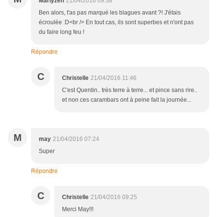
Marlyzen
21/04/2016 09:38
Ben alors, t'as pas marqué les blagues avant ?! J'étais
écroulée :D<br /> En tout cas, ils sont superbes et n'ont pas
du faire long feu !
Répondre
C
Christelle
21/04/2016 11:46
C'est Quentin.. très terre à terre... et pince sans rire..
et non ces carambars ont à peine fait la journée...
M
may
21/04/2016 07:24
Super
Répondre
C
Christelle
21/04/2016 09:25
Merci May!!!