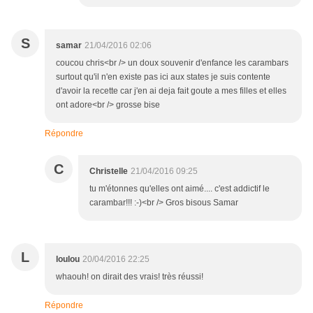
S
samar
21/04/2016 02:06
coucou chris<br /> un doux souvenir d'enfance les carambars
surtout qu'il n'en existe pas ici aux states je suis contente
d'avoir la recette car j'en ai deja fait goute a mes filles et elles
ont adore<br /> grosse bise
Répondre
C
Christelle
21/04/2016 09:25
tu m'étonnes qu'elles ont aimé.... c'est addictif le
carambar!!! :-)<br /> Gros bisous Samar
L
loulou
20/04/2016 22:25
whaouh! on dirait des vrais! très réussi!
Répondre