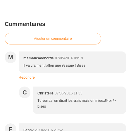
Commentaires
Ajouter un commentaire
M
mamancadeborde
07/05/2016 09:19
Il va vraiment falloir que j'essaie ! Bises
Répondre
C
Christelle
07/05/2016 11:35
Tu verras, on dirait les vrais mais en mieux!!<br />
bises
F
Fanny
21/04/2016 21:52